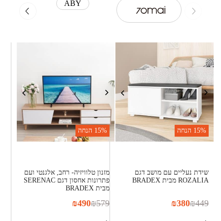
ABY
15%
הנחה
15%
הנחה
שידת נעליים עם מושב דגם
מזנון טלוויזיה- רחב, אלגנטי ועם
ROZALIA מבית BRADEX
פתרונות אחסון דגם SERENAC
מבית BRADEX
₪
490
₪
579
₪
380
₪
449