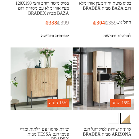
בסיס מיטת יחיד מעץ אורן מלא
בסיס מיטה רוחב וחצי 120X190
דגם BAZA מבית BRADEX
מעץ אורן מלא עם מסגרת דגם
BAZA מבית BRADEX
₪
338
₪
399
₪
304
₪
359
החל מ
-
לפרטים ורכישה
לפרטים ורכישה
15%
הנחה
15%
הנחה
ארונית שירות למיקרוגל דגם
שידת אחסון עם דלתות ומדף
ARIZONA מבית BRADEX
פנימי דגם TESSA מבית