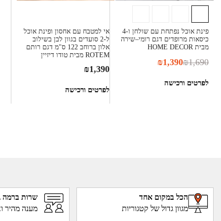
פינת אוכל נפתחת עם שולחן ו-4
אי למטבח עם אחסון ופינת אוכל
כיסאות מרופדים דגם רומי–שירה
ל-2 סועדים בגוון לבן בשילוב
מבית HOME DECOR
אלון ברוחב 122 ס"מ דגם רותם
ROTEM מבית טודו דיזיין
₪
1,390
₪
1,690
₪
1,390
לפרטים ורכישה
לפרטים ורכישה
הכל במקום אחד
שרות ברמה ג
מגוון גדול של קטגוריות
מענה מהיר וא