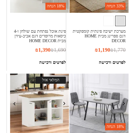
33%
הנחה
18%
הנחה
מערכת ישיבה פינתית קומפקטית
פינת אוכל נפתחת עם שולחן ו-4
דגם ספרינג מבית HOME
כיסאות מרופדים דגם אביב-עידן
DECOR
מבית HOME DECOR
₪
1,390
₪
1,690
₪
1,190
₪
1,770
לפרטים ורכישה
לפרטים ורכישה
המלאי אזל
18%
הנחה