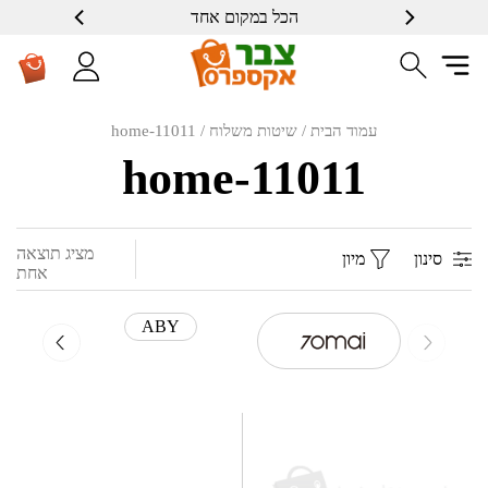
הכל במקום אחד
עמוד הבית
/ שיטות משלוח / home-11011
home-11011
מציג תוצאה
סינון
מיון
אחת
ABY