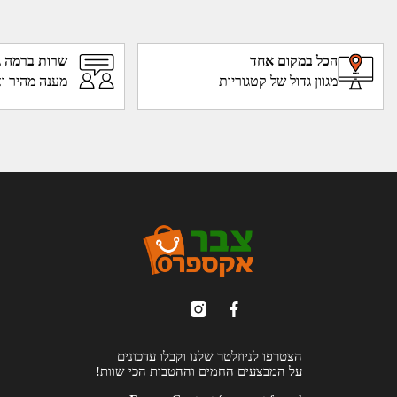
הכל במקום אחד
שרות ברמה ג
מגוון גדול של קטגוריות
מענה מהיר וא
הצטרפו לניוזלטר שלנו וקבלו עדכונים
על המבצעים החמים וההטבות הכי שוות!