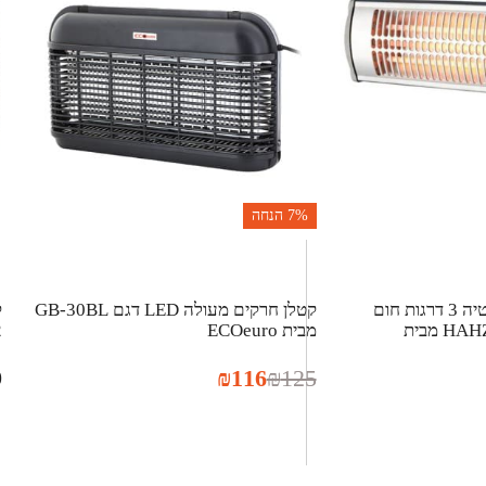
7%
הנחה
תנור קיר קוורץ לאמבטיה 3 דרגות חום
קטלן חרקים מעולה LED דגם GB-30BL
1500W דגם HAHZ-1500 מבית
מבית ECOeuro
2
9
₪
116
₪
125