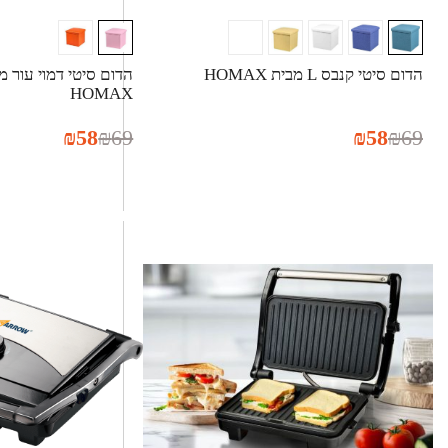
הדום סיטי קנבס L מבית HOMAX
HOMAX
₪
58
₪
69
₪
58
₪
69