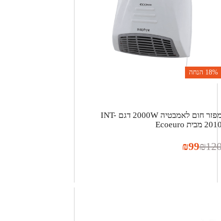
18%
הנחה
‏מפזר חום לאמבטיה 2000W דגם INT-
201 מבית Ecoeuro
₪
99
₪
12