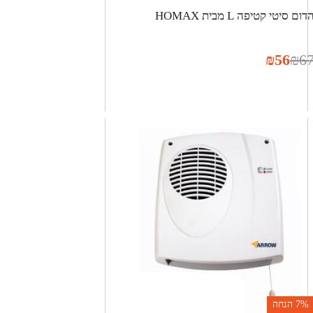
דום סיטי קטיפה L מבית HOMAX
₪
56
₪
6
7%
הנחה