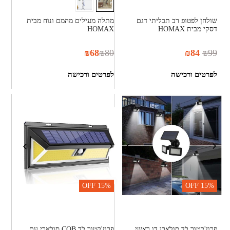
שולחן לפטופ רב תכליתי דגם
מתלה מעילים מהמם ונוח מבית
דסקי מבית HOMAX
HOMAX
₪
68
₪
80
₪
84
₪
99
לפרטים ורכישה
לפרטים ורכישה
OFF
15%
OFF
15%
פרוז'קטור לד סולארי דו ראשי
פרוז'קטור לד COB סולארי עם