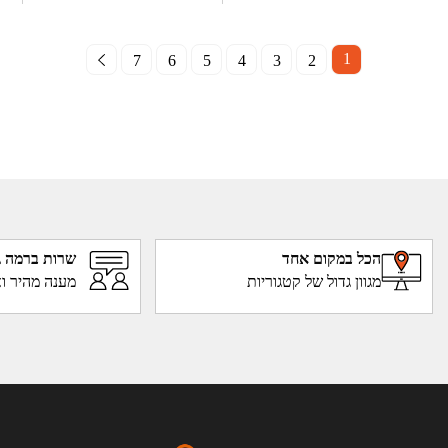
1
7
6
5
4
3
2
הכל במקום אחד
שרות ברמה ג
מגוון גדול של קטגוריות
מענה מהיר וא