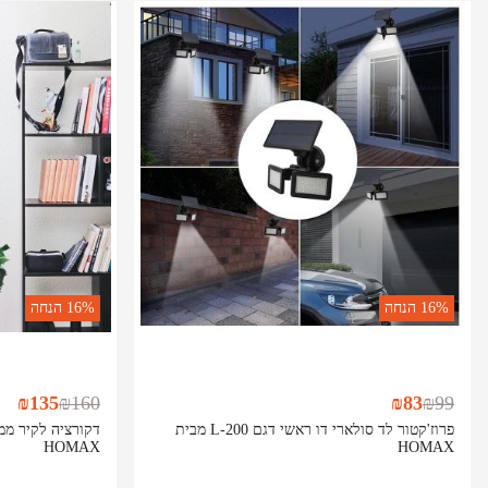
16%
הנחה
16%
הנחה
₪
135
₪
160
₪
83
₪
99
פרוז'קטור לד סולארי דו ראשי דגם L-200 מבית
דקורציה לקיר ממ
HOMAX
HOMAX