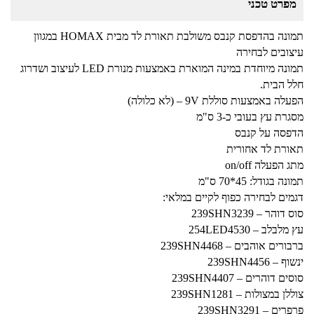
מפרט טכני
תמונה בהדפסת קנבס משולבת תאורת לד מבית HOMAX במגוון
עיצובים לבחירה
תמונה מיוחדת במינה המוארת באמצעות מנורת LED לעיצוב ושדרוג
חלל הבית.
הפעלה באמצעות סוללת 9V – (לא כלולה)
מסגרת עץ בעובי כ-3 ס"מ
הדפסה על קנבס
תאורת לד אחורית
מתג הפעלה on/off
תמונה בגודל: 45*70 ס"מ
דגמים לבחירה כפוף לקיים במלאי:
סוס דוהר – 239SHN3239
עץ מלבלב – 254LED4530
ברבורים אוהבים – 239SHN4468
ינשוף – 239SHN4456
סוסים דוהרים – 239SHN4407
צוללן במצולות – 239SHN1281
פרפרים – 239SHN3291