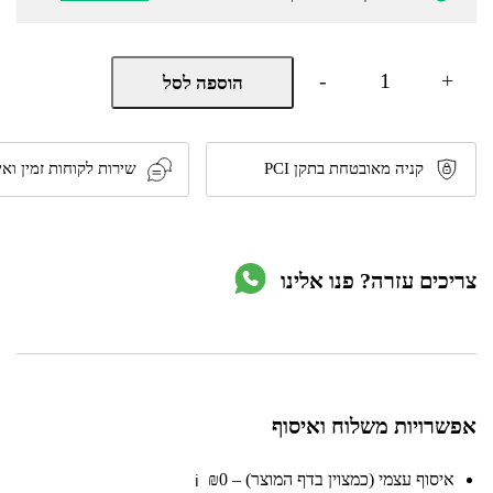
כמות
-
+
הוספה לסל
של
תמונה
בהדפסת
קנבס
משולבת
קניה מאובטחת בתקן PCI
שירות לקוחות זמין ואי
תאורת
לד
-
במגוון
עיצובים
צריכים עזרה? פנו אלינו
מבית
HOMAX
אפשרויות משלוח ואיסוף
איסוף עצמי (כמצוין בדף המוצר) – ₪0
ℹ️