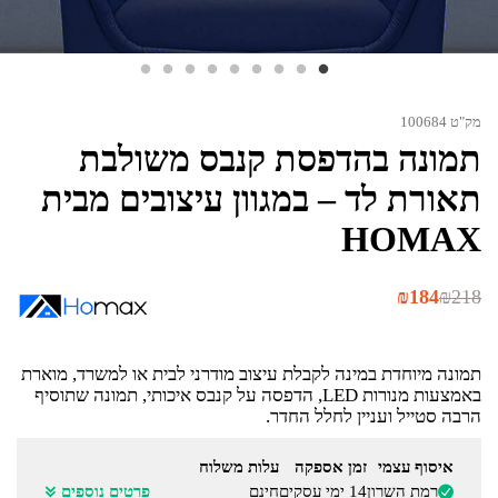
מק"ט 100684
תמונה בהדפסת קנבס משולבת
תאורת לד – במגוון עיצובים מבית
HOMAX
המחיר
המחיר
₪
184
₪
218
הנוכחי
המקורי
היה:
הוא:
₪218.
₪184.
תמונה מיוחדת במינה לקבלת עיצוב מודרני לבית או למשרד, מוארת
באמצעות מנורות LED, הדפסה על קנבס איכותי, תמונה שתוסיף
הרבה סטייל ועניין לחלל החדר.
איסוף עצמי
זמן אספקה
עלות משלוח
רמת השרון
14 ימי עסקים
חינם
פרטים נוספים