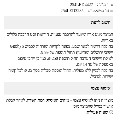
נהר בלילה – 254LED4427
חתול במשקפיים – 254LED3285
חשוב לדעת
המוצר מגיע ארוז ומיועד להרכבה עצמית. הוראות וסט הרכבה כלולים
באריזה.
בהובלה דרומה לבאר שבע, צפונה לקריות ומזרחית לכביש 6 (למעט
יישובי ירושלים ומודיעין) תחול תוספת של 99 ₪.
לאילת ויישובי הערבה תחול תוספת 250 ₪. כמו כן ייתכן עיכוב
באספקה של עד 14 יום.
בהובלה לבניין ללא מעלית, תחול תוספת סבלות בסך 25 ₪ לכל קומה
ישירות למוביל.
איסוף עצמי
מוצר זה ניתן לאיסוף עצמי –
מיקום האיסוף: רמת השרון
, לאחר קבלת
אישור במייל שהמוצר מוכן.
🕒
שעות פעילות: