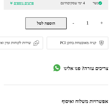
נשר
4 ימי עסקים
חינם
פרטים נוספים
כמות
-
+
הוספה לסל
של
שעון
קיר
דיגיטלי
ענק
קניה מאובטחת בתקן PCI
שירות לקוחות זמין ואי
ברוחב
75
ס"מ
משולב
טיימר
צריכים עזרה? פנו אלינו
ושלט
רחוק
דגם
JH7526
אפשרויות משלוח ואיסוף