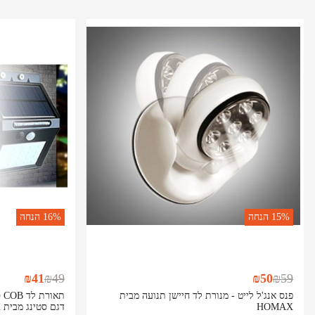
15%
הנחה
16%
הנחה
₪
41
₪
49
₪
50
₪
59
פנס אנג'ל לייט - מנורת לד חיישן תנועה מבית
תא
HOMAX
דגם סטינג מבית HOMAX