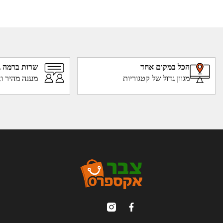
הכל במקום אחד
שרות ברמה ג
מגוון גדול של קטגוריות
מענה מהיר וא