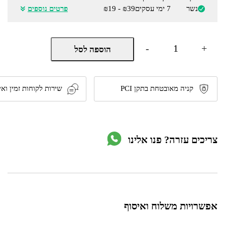
נשר
7 ימי עסקים
₪39 - ₪19
פרטים נוספים
כמות
-
+
הוספה לסל
של
שעון
ספורט
חכם
עשוי
קניה מאובטחת בתקן PCI
שירות לקוחות זמין ואי
טיטניום
וזכוכית
ספיר
דגם
Falcon
צריכים עזרה? פנו אלינו
מבית
Amazfit
אפשרויות משלוח ואיסוף