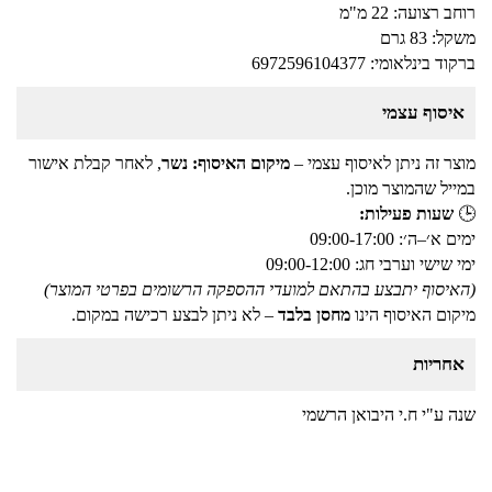
רוחב רצועה: 22 מ"מ
משקל: 83 גרם
ברקוד בינלאומי: 6972596104377
איסוף עצמי
מוצר זה ניתן לאיסוף עצמי –
מיקום האיסוף: נשר
, לאחר קבלת אישור
במייל שהמוצר מוכן.
🕒
שעות פעילות:
ימים א׳–ה׳: 09:00-17:00
ימי שישי וערבי חג: 09:00-12:00
(האיסוף יתבצע בהתאם למועדי ההספקה הרשומים בפרטי המוצר)
מיקום האיסוף הינו
מחסן בלבד
– לא ניתן לבצע רכישה במקום.
אחריות
שנה ע"י ח.י היבואן הרשמי