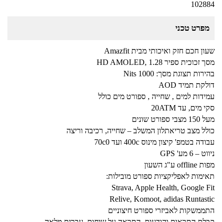
102884
מפרט טכני
שעון חכם חזק ואיכותי מבית Amazfit
מסך זכוכית ספיר 1.28 ,HD AMOLED
בהירות תצוגת מסך: 1000 Nits
דולקת תמיד AOD
עמידות למים , שחייה , ספורט מים כולל
סקי מים, עד 20ATM
מעל 150 מצבי ספורט שונים
כולל מצב טריאתלון המשלב – שחייה, רכיבה וריצה
עבודה בטמפ' קיצון מינוס 400c ועד 70c0
ניווט – 6 מע' GPS
מפות offline ע"ג השעון
תאימות לאפליקציות ספורט מובילות:
Strava, Apple Health, Google Fit
Relive, Komoot, adidas Runtastic
התממשקות לאביזרי ספורט חיצוניים
קבלת התראות והודעות, התראה על שיחות, עברית מלאה