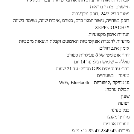
חיישנים ומדדי בריאות
ניטור דופק 24/7 ,דופק נמוך/גבוה
דופק בשחייה, ניטור חמצן בדם, סטרס ,איכות שינה, נשימה בשינה
™ZEPP COACH
הנחיות אימון מקצועיות
מדעיות להגברת אפקטיביות האימונים וקבלת תוצאות מיטביות
אימון אינטרוולים
זיהוי אוטומטי של 8 פעילויות ספורט
סוללה – שימוש רגיל: עד 14 יום
כבד: עד 7 ימים GPS מדויק: עד 21 שעות
טעינה – כשעתיים
נגן מוזיקה ,קישוריות – WiFi, Bluetooth
תכולת ערכה:
שעון
רצועה
כבל טעינה
מדריך מקוצר
תעודת אחריות
מידות: 49.45×47.2 x12.95 מ"מ