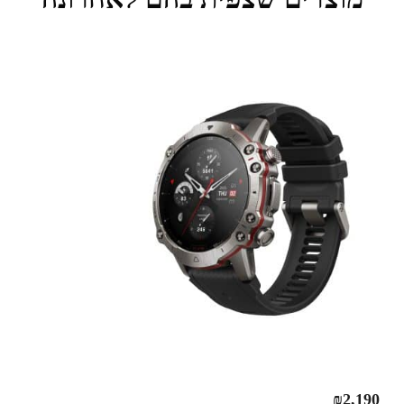
₪
2,190