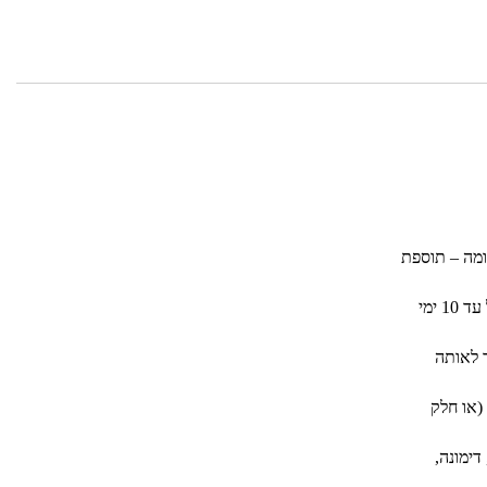
שבדרום (הובלות לא זור כביש 90 מבית שאן ודרומה – תוספת
ההובלה ו/או ההרכבה יתבצעו עד 14 ימי עסקים מהזמנת לקוחות באזורים חדרה-גדרה, מעבר לאזורים אלו יתכן עיכוב של עד 10 ימי
שני ואילך לאותה
עבור כל דגם וכל קומה (או חלק
עבר לבאר שבע (ערד, דימונה,