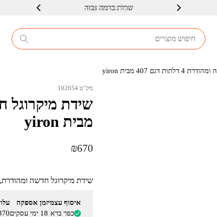
שרות ברמה גבוה
8
דגם 407 מבית yiron
מק"ט 102654
מבית yiron
₪
670
שידת מיקרוגל חדשה ומהודרת, עם מקום רב ל
איסוף עצמי
זמן אספקה
עלו
כפר ברא
18 ימי עסקים
 - ₪160