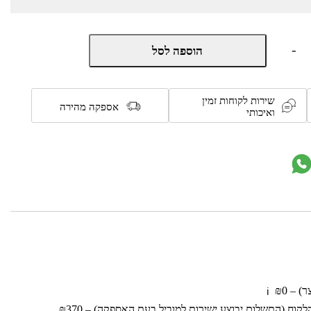
כמות
-
הוספה לסל
של
שידת
מיקרוגל
חדשה
שירות לקוחות זמין
ומהודרת
אספקה מהירה
ואיכותי
4
דלתות
דגם
407
מבית
yiron
 – ₪0
ℹ️
וח (התשלום יבוצע ישירות למוביל בעת האספקה) – ₪370