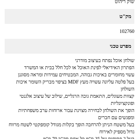
שוק ריהוט
מק"ט
102760
מפרט טכני
שולחן אוכל נפתח בעיצוב מודרני
הפתרון האידיאלי לפינת האוכל או לכל חלל בבית או המשרד
עשוי מחומרים באיכות גבוהה, המבטיחים עמידות ומראה מסוגנן
בעל פלטה עליונה עשויה מעץ MDF בציפוי מבריק השומר איכות
השולחן
קצוות מעוגלים, התאמת גובה הרגליים, שילוב של עיצוב אלגנטי
ופונקציונליות
הופך את השולחן לבחירה מצוינת עבור ארוחות ערב משפחתיות
ומפגשים עם חברים
בעל משטח הניתן להרחבה הופך בקלות מגודל קומפקטי לשטח מרווח
גדול מספיק לאירוח
בעל 2 פתיחות של 35 ס"מ כל אחת סה"כ 70 ס"מ