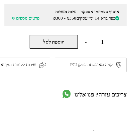
איסוף עצמי
זמן אספקה
עלות משלוח
כפר ברא
14 ימי עסקים
₪350 - ₪300
פרטים נוספים
כמות
-
+
הוספה לסל
של
שולחן
אוכל
נפתח
מסיבי
קניה מאובטחת בתקן PCI
שירות לקוחות זמין ואי
בעיצוב
חדשני
דגם
Baleno
מבית
צריכים עזרה? פנו אלינו
S.R