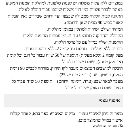
במוצרים ללא עלות משלוח יש לפנות טלפונית למחלקת הזמנות המופיע
באתר ולברר עלויות בגין דמי משלוח שייגבו עבור הובלה לאילת.
התקנה לבית הלקוח ממטולה שבצפון ועד ירוחם שבדרום (אין הובלות
לאזור כביש 90 מבית שאן ודרומה).
המחיר ישולם ישירות למתקין במזומן מהלקוח.
ההובלה וההתקנה תתבצע עד 21 ימי עסקים מהזמנת הלקוח.
ההזמנות ישלח במייל עם כל פרטי הלקוח.
בבתים ללא מעלית – סבלות עד קומה 2- ללא תוספת מחיר.
מעל קומה 2 (ללא מעלית) תוספת של 50 ש"ח עבור כל דגם וכל קומה
(או חלק ממנה), ישולם ישירות לסבל.
הובלה למושבים הנמצאים מעבר לקו הירוק, מזרחה לכביש 90 (רמת
הגולן), בעוטף עזה (דרומה מכביש 25)
מעבר לבאר שבע (ערד, דימונה, ירוחם) – תוספת 50 ש"ח עבור כל
מוצר, ישולם במזומן ישירות למוביל.
איסוף עצמי
מוצר זה ניתן לאיסוף עצמי –
מיקום האיסוף: כפר ברא
, לאחר קבלת
אישור במייל שהמוצר מוכן.
🕒
שעות פעילות: