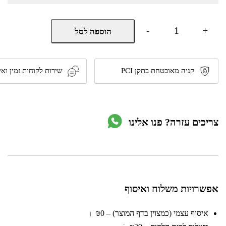
כמות
-
+
הוספה לסל
של
שואב
אפר
לקמין
ולמנגל
קניה מאובטחת בתקן PCI
שירות לקוחות זמין ואי
800W
דגם
102205-
001
מבית
צריכים עזרה? פנו אלינו
Hunter
אפשרויות משלוח ואיסוף
איסוף עצמי (כמצוין בדף המוצר) – ₪0
ℹ️