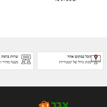
הכל במקום אחד
שרות ברמה ג
מגוון גדול של קטגוריות
מענה מהיר וא