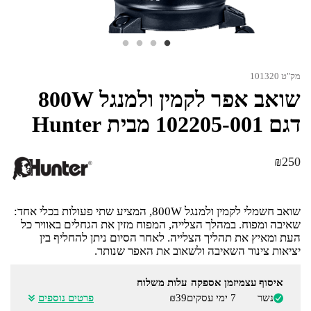
מק"ט 101320
שואב אפר לקמין ולמנגל 800W
דגם 102205-001 מבית Hunter
₪
250
שואב חשמלי לקמין ולמנגל 800W, המציע שתי פעולות בכלי אחד:
שאיבה ומפוח. במהלך הצלייה, המפוח מזין את הגחלים באוויר כל
העת ומאיץ את תהליך הצלייה. לאחר הסיום ניתן להחליף בין
יציאות צינור השאיבה ולשאוב את האפר שנותר.
איסוף עצמי
זמן אספקה
עלות משלוח
נשר
7 ימי עסקים
₪39
פרטים נוספים