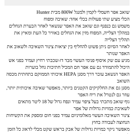
שואב אפר חשמלי לקמין ולמנגל 800W מבית Hunter
הכלי מציע שתי פעולות בכלי אחד: שאיבה ומפוח
משמש גם כנפנף וגם שואב את האפר שנשאר לאחר הבערת הגחלים
במהלך הצלייה, המפוח מזין את הגחלים באוויר כל העת ומאיץ את
תהליך הצלייה
לאחר הסיום ניתן פשוט להחליף בין יציאות צינור השאיבה ולשאוב את
האפר שנותר
מגיע עם שק איסוף פנימי העשוי מבד דו-שכבתי רחיץ ועמיד בפני אש
היכול להתמודד גם עם אפר חם המכיל חתיכות גחל בוערות
האפר הנשאב עובר דרך מסנן HEPA איכותי הממוקם בתחתית מכסה
השואב
מסנן גם את החלקיקים הקטנים ביותר, מאפשר שאיבה איכותית יותר,
עוזר גם לנטרל את ריח האפר
גוף שואב מתכתי בעל ציפוי עמיד ונפח גדול של 18 ליטר מתאים
לשאיבת כמויות גדולות של אפר
צינור השאיבה העשוי מאלומיניום עמיד בפני חום ומספק את הקשיחות
הנחוצה לעבודה בחוץ
מאפשר ניקוי כמויות גדולות של אבק בראש שקט מבלי לדאוג כל הזמן