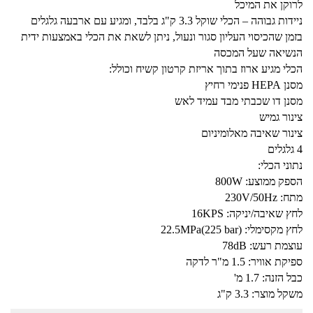
לרוקן את המיכל
ניידות גבוהה – הכלי שוקל 3.3 ק"ג בלבד, ומגיע עם ארבעה גלגלים
בזמן שהכיסוי העליון סגור ונעול, ניתן לשאת את הכלי באמצעות ידית
הנשיאה שעל המכסה
הכלי מגיע ארוז בתוך אריזת קרטון קשיח וכולל:
מסנן HEPA פנימי רחיץ
מסנן דו שכבתי מבד עמיד לאש
צינור גמיש
צינור שאיבה מאלומיניום
4 גלגלים
נתוני הכלי:
הספק ממוצע: 800W
מתח: 230V/50Hz
לחץ שאיבה/יניקה: 16KPS
לחץ מקסימלי: (22.5MPa(225 bar
עוצמת רעש: 78dB
ספיקת אוויר: 1.5 מ"ר לדקה
כבל הזנה: 1.7 מ'
משקל מוצר: 3.3 ק"ג