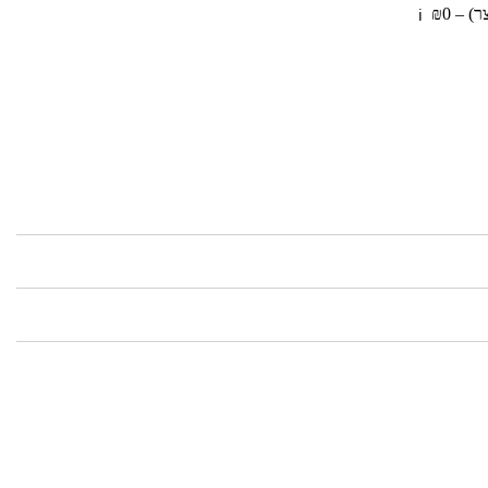
 – ₪0
ℹ️