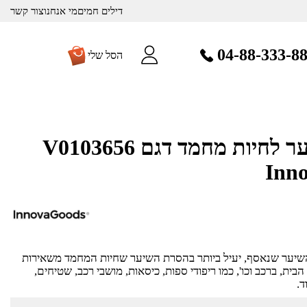
דילים חמים
מי אנחנו
צור קשר
04-88-333-8
הסל שלי
רולר להסרת שיער לחיות מחמד דגם V0103656
 השיער שנאסף, יעיל ביותר בהסרת השיער שחיות המחמד משאירות
בית, ברכב וכו', כמו ריפודי ספות, כיסאות, מושבי רכב, שטיחים,
ד.