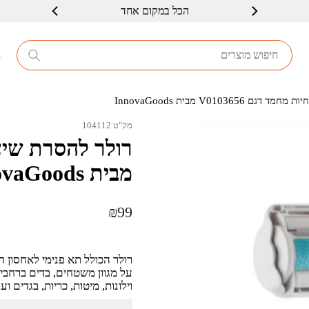
הכל במקום אחד
8
V010365 מבית InnovaGoods
מק"ט 104112
מבית InnovaGoods
₪
99
רולר הכולל תא פנימי לאחסון
על מגוון משטחים, בדים ברחבי ה
וילונות, מיטות, כריות, בגדים ועו