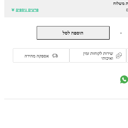
ת משלוח
ם
פרטים נוספים
כמות
-
הוספה לסל
של
רולר
להסרת
שיער
שירות לקוחות זמין
לחיות
אספקה מהירה
ואיכותי
מחמד
דגם
V0103656
מבית
InnovaGoods