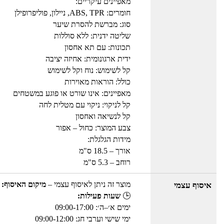
מאפיינים עיקריים:
חומרים: ABS, TPR, ניילון, פוליפרופילן
סוג: מברשת להסרת שיער
שליטה ידנית: ללא סוללות
תכונות: עם תא אחסון
ידית ארגונומית: אחיזה יציבה
קל לשימוש: נוח וקל לשימוש
כולל: הוראות מאוירות
מאפיינים: אינו שורט או פוגע במשטחים
קל לניקוי: ניקוי עם מטלית לחה
קל לנשיאה ואחסון
צבע המוצר: כחול – אפור
מידות הגלגלת:
אורך – 18.5 ס"מ
רוחב – 5.3 ס"מ
מוצר זה ניתן לאיסוף עצמי –
מיקום האיסוף: 
איסוף עצמי
🕒
שעות פעילות:
ימים א׳–ה׳: 09:00-17:00
ימי שישי וערבי חג: 09:00-12:00