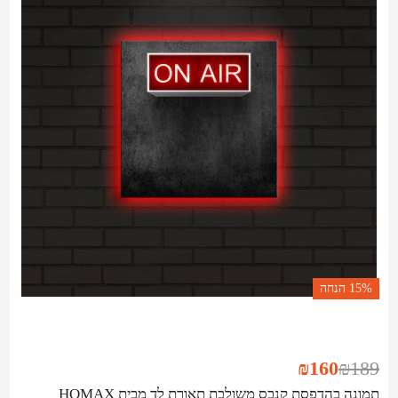
15%
הנחה
₪
160
₪
189
תמונה בהדפסת קנבס משולבת תאורת לד מבית HOMAX