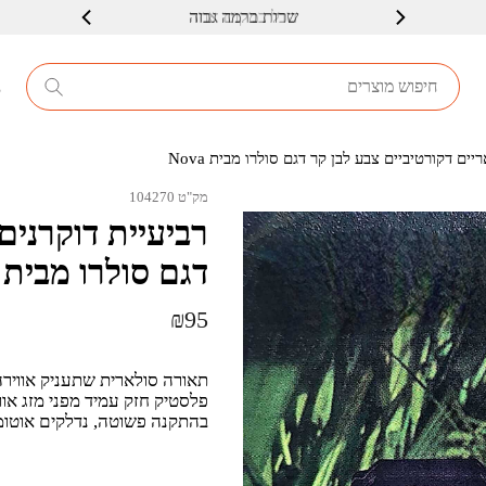
שרות ברמה גבוה
8
ים דקורטיביים צבע לבן קר דגם סולרו מבית Nova
מק"ט 104270
רביעיית דוקרנים
דגם סולרו מבית Nova
₪
95
תאורה סולארית שתעניק אווירה
בהתקנה פשוטה, נדלקים אוטו