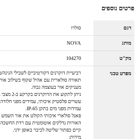
פרטים נוספים
דגם
סולרו
מותג
NOVA
מק"ט
104270
רביעיית דוקרנים דקורטיביים לשבילי הגינה/
מפרט טכני
תאורה סולארית עם אהיל שקוף בשילוב אור 
מעניקים אור בעוצמה גבוה.
ניתן לתקוע את הדוקרנים בקרקע ב-2 מצבי גובה לפי בחירה.
עשויים פלסטיק איכותי, עמידים מפני חלודה ו
עמידות מפני מים בתקן IP-65.
פאנל סולארי איכותי הקולט את אור השמש ו
האורות נדלקים אוטומטית עם רדת החשכה וכ
קיים כפתור שליטה לכיבוי באופן ידני.
מידות: