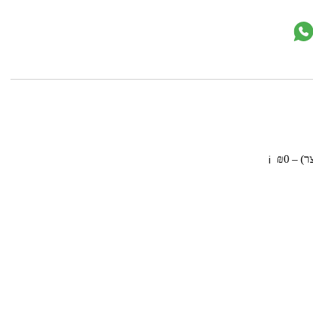
 – ₪0
ℹ️