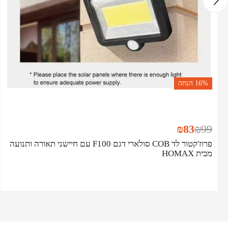
16%
הנחה
₪
83
₪
99
פרוז'קטור לד COB סולארי דגם F100 עם חיישני תאורה ותנועה
מבית HOMAX