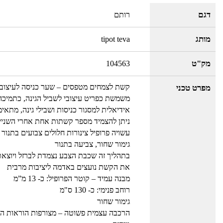
דגם
רותם
מותג
tipot teva
מק"ט
104563
קשת לצמחים מטפסים – שער כניסה לעיצוב 
מפרט טכני
משמשת כפריט עיצובי לשביל הגינה, כתמיכה 
אידיאלית למסגור כניסות ושבילי גינה, מתא
ניתן להצמיד מספר קשתות אחת אחרי השניי
עשויה פרופיל צינורות חלולים צבועים בתנו
גימור שחור, צביעה בתנור
בתהליך זה שכבת הצבע נצמדת לברזל ויוצא
את הקשת נועצים באדמה ליציבות מרבית
מבנה עמיד – קוטר הפרופיל: כ- 13 מ”מ
רוחב פנימי: כ- 130 ס"מ
גימור שחור
הרכבה עצמית פשוטה – מצורפות הוראות ה