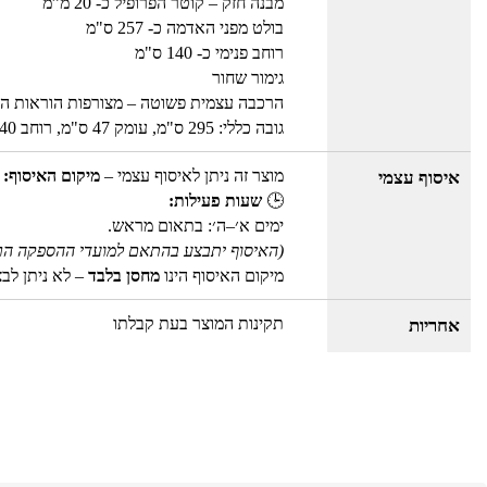
מבנה חזק – קוטר הפרופיל כ- 20 מ”מ
בולט מפני האדמה כ- 257 ס"מ
רוחב פנימי כ- 140 ס"מ
גימור שחור
הרכבה עצמית פשוטה – מצורפות הוראות ה
גובה כללי: 295 ס"מ, עומק 47 ס"מ, רוחב 140 ס"מ
מוצר זה ניתן לאיסוף עצמי –
מיקום האיסוף: 
איסוף עצמי
🕒
שעות פעילות:
ימים א׳–ה׳: בתאום מראש.
(האיסוף יתבצע בהתאם למועדי ההספקה הר
מיקום האיסוף הינו
מחסן בלבד
– לא ניתן לב
תקינות המוצר בעת קבלתו
אחריות