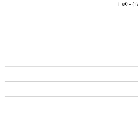
 – ₪0
ℹ️