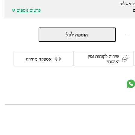
ת משלוח
ם
פרטים נוספים
כמות
-
הוספה לסל
של
קשת
בעיצוב
גותי
שירות לקוחות זמין
ממתכת
אספקה מהירה
ואיכותי
לתמיכת
צמחים
מטפסים
ולעיצוב
הגינה
דגם
7730
מבית
טיפות
טבע