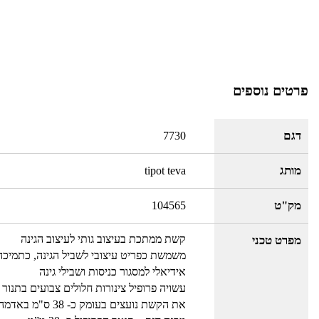
פרטים נוספים
דגם
7730
מותג
tipot teva
מק"ט
104565
קשת ממתכת בעיצוב גותי לעיצוב הגינה
מפרט טכני
משמשת כפריט עיצובי לשביל הגינה, כתמיכה ל
אידיאלי למסגור כניסות ושבילי גינה
עשויה פרופיל צינורות חלולים צבועים בתנו
את הקשת נועצים בעומק כ- 38 ס"מ באדמה ליציבות מרבית