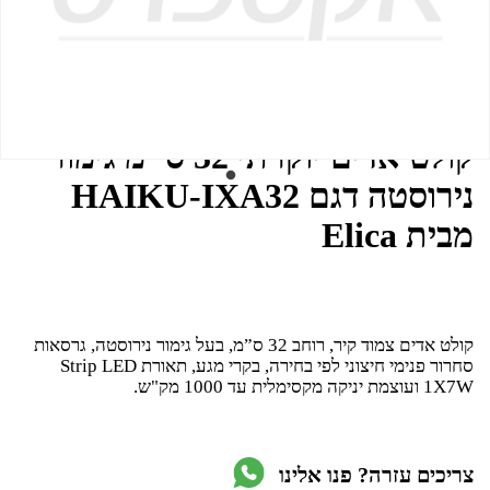
מק"ט
קולט אדים יוקרתי 32 ס"מ גימור
נירוסטה דגם HAIKU-IXA32
מבית Elica
קולט אדים צמוד קיר, רוחב 32 ס”מ, בעל גימור נירוסטה, גרסאות
סחרור פנימי חיצוני לפי בחירה, בקרי מגע, תאורת Strip LED
1X7W ועוצמת יניקה מקסימלית עד 1000 מק"ש.
צריכים עזרה? פנו אלינו