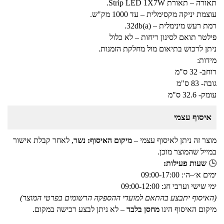
תאורה – תאורת Strip LED 1X7W.
עוצמת יניקה מקסימלית – עד 1000 מק"ש.
רמת רעש מינימלית – 32db(a).
פילטר תואם לסינון ריחות – לא כלול
ניתן לרכוש בתיאום מול מחלקת הזמנות.
מידות:
רוחב- 32 ס"מ
גובה- 83 ס"מ
עומק- 32.6 ס"מ
איסוף עצמי
מוצר זה ניתן לאיסוף עצמי –
מיקום האיסוף: נשר
, לאחר קבלת אישור
במייל שהמוצר מוכן.
🕒
שעות פעילות:
ימים א׳–ה׳: 09:00-17:00
ימי שישי וערבי חג: 09:00-12:00
(האיסוף יתבצע בהתאם למועדי ההספקה הרשומים בפרטי המוצר)
מיקום האיסוף הינו
מחסן בלבד
– לא ניתן לבצע רכישה במקום.