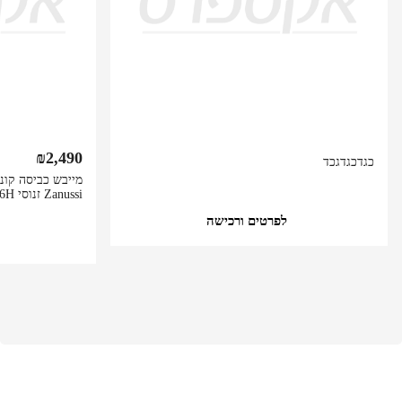
₪
2,490
כגדכגדגכד
Zanussi זנוסי ZDHF286H
לפרטים ורכישה