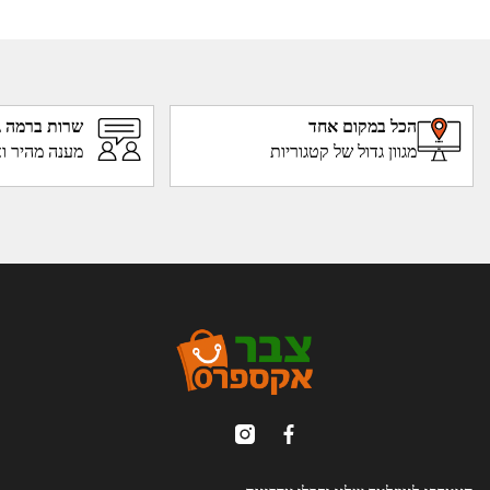
הכל במקום אחד
שרות ברמה ג
מגוון גדול של קטגוריות
מענה מהיר וא