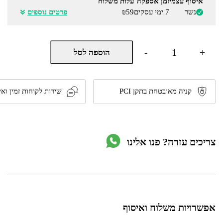
איסוף עצמי
זמן אספקה
עלות משלוח
נשר
7 ימי עסקים
₪59
פרטים נוספים
כמות
-
+
הוספה לסל
של
קולט
אדים
ארובה
שטוחה
קניה מאובטחת בתקן PCI
שירות לקוחות זמין ואי
90
ס"מ
דגם
BO101
מבית
צריכים עזרה? פנו אלינו
Bompani
אפשרויות משלוח ואיסוף