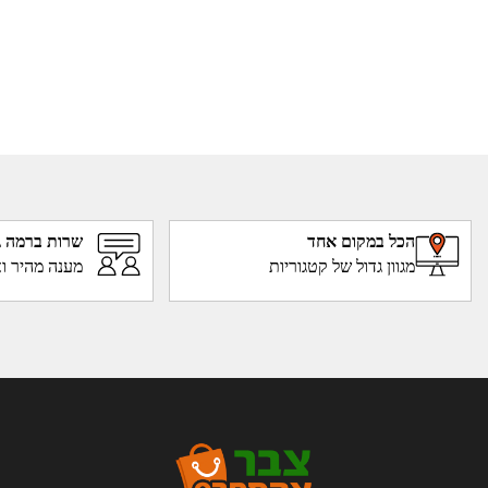
הכל במקום אחד
שרות ברמה ג
מגוון גדול של קטגוריות
מענה מהיר וא