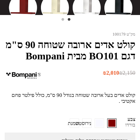
מק"ט 100179
קולט אדים ארובה שטוחה 90 ס"מ
דגם BO101 מבית Bompani
המחיר
המחיר
₪
2,010
₪
2,150
המקורי
הנוכחי
היה:
הוא:
₪2,010.
₪2,150.
קולט אדים בעל ארובה שטוחה בגודל 90 ס"מ, כולל פילטר פחם
אקטיבי .
צבע
נירוסטה
שמנת
בורדו