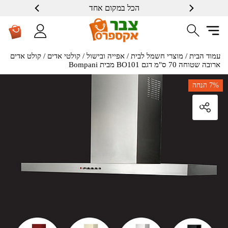
הכל במקום אחד
עמוד הבית
/
מוצרי חשמל לבית
/
אפייה ובישול
/
קולטי אדים
/ קולט אדים
ארובה שטוחה 70 ס"מ דגם BO101 מבית Bompani
7%
הנחה