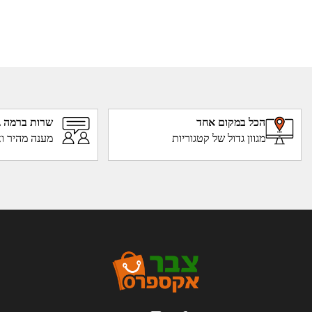
הכל במקום אחד
שרות ברמה ג
מגוון גדול של קטגוריות
מענה מהיר וא