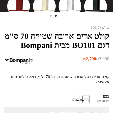
מק"ט 100178
קולט אדים ארובה שטוחה 70 ס"מ
דגם BO101 מבית Bompani
המחיר
המחיר
₪
2,790
₪
2,990
הנוכחי
המקורי
היה:
הוא:
₪2,990.
₪2,790.
קולט אדים בעל ארובה שטוחה בגודל 70 ס"מ, כולל פילטר פחם
אקטיבי .
צבע
נירוסטה
שמנת
נירוסטה