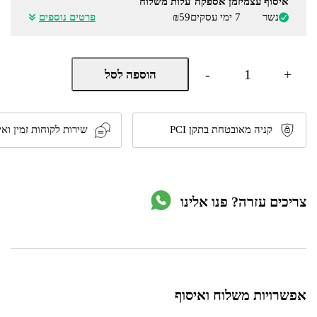
איסוף עצמי
זמן אספקה
עלות משלוח
נשר
7 ימי עסקים
₪59
פרטים נוספים
כמות
-
+
הוספה לסל
של
קולט
אדים
ארובה
שטוחה
קניה מאובטחת בתקן PCI
שירות לקוחות זמין ואי
70
ס"מ
דגם
BO101
מבית
צריכים עזרה? פנו אלינו
Bompani
אפשרויות משלוח ואיסוף