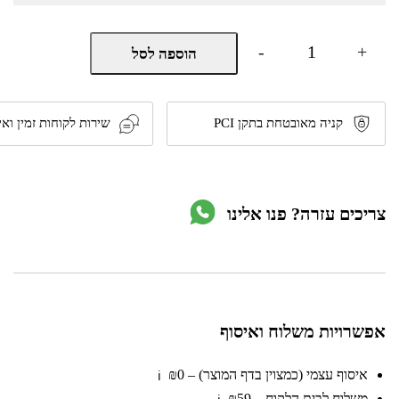
כמות
-
+
הוספה לסל
של
קולט
אדים
ארובה
משולב
קניה מאובטחת בתקן PCI
שירות לקוחות זמין ואי
זכוכית
60
ס"מ
דגם
BO144
צריכים עזרה? פנו אלינו
60IX
מבית
Bompani
אפשרויות משלוח ואיסוף
איסוף עצמי (כמצוין בדף המוצר) – ₪0
ℹ️
משלוח לבית הלקוח – ₪59