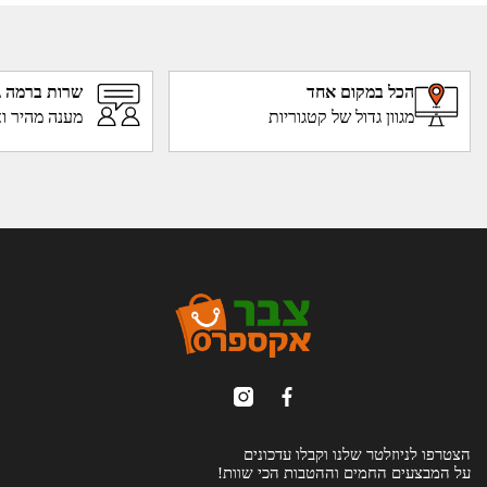
הכל במקום אחד
שרות ברמה ג
מגוון גדול של קטגוריות
מענה מהיר וא
הצטרפו לניוזלטר שלנו וקבלו עדכונים
על המבצעים החמים וההטבות הכי שוות!