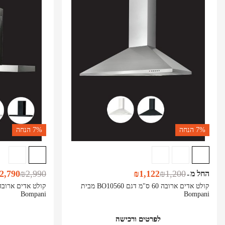
7%
הנחה
7%
הנחה
2,790
₪
2,990
₪
1,122
₪
1,200
החל מ
-
קולט אדים ארובה 60 ס"מ דגם BO10560 מבית
Bompani
Bompani
לפרטים ורכישה