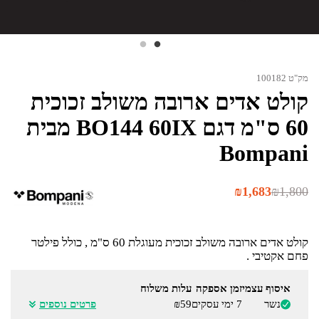
מק"ט 100182
קולט אדים ארובה משולב זכוכית
60 ס"מ דגם BO144 60IX מבית
Bompani
המחיר
המחיר
₪
1,683
₪
1,800
הנוכחי
המקורי
היה:
הוא:
₪1,800.
₪1,683.
קולט אדים ארובה משולב זכוכית מעוגלת 60 ס"מ , כולל פילטר
פחם אקטיבי .
איסוף עצמי
זמן אספקה
עלות משלוח
נשר
7 ימי עסקים
₪59
פרטים נוספים