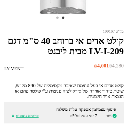
מק"ט 100167
קולט אדים אי ברוחב 40 ס"מ דגם
LV-I-209 מבית ליבנט
המחיר
המחיר
₪
4,001
₪
4,280
LY VENT
הנוכחי
המקורי
היה:
הוא:
₪4,280.
₪4,001.
קולט אדים אי בעל עוצמת שאיבה מקסימלית של 890 מק"ש,
שיטת טיהור אווירה של סירקולציה פנימית ע"י פילטר פחם או
הוצאת אויר חיצונית.
איסוף עצמי
זמן אספקה
עלות משלוח
נשר
7 ימי עסקים
₪59
פרטים נוספים