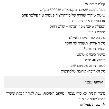
קולט אדים אי
בעל עוצמת שאיבה מקסימלית של 890 מק"ש
שיטת טיהור אווירה של סירקולציה פנימית ע"י פילטר פחם
או הוצאת אויר חיצונית
הפעלת טאצ’ מסך תצוגה + שלט רחוק
מפרט טכני:
סוג הקולט- תיקרתיאיילנד
סוג תאורה- תאורת לד חזקה
מספר דרגות- 5
טיימר כיבוי אוטומטי
רוחב- 40 ס"מ
גימור- נירוסטה מוברשת
סוג הארובה- ארובה טלסקופית
איסוף עצמי
מוצר זה ניתן לאיסוף עצמי –
מיקום האיסוף: נשר
, לאחר קבלת אישור
במייל שהמוצר מוכן.
🕒
שעות פעילות: