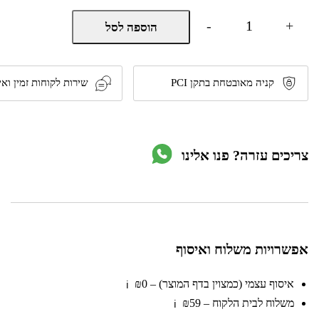
כמות
-
+
הוספה לסל
של
קולט
אדים
אי
ברוחב
קניה מאובטחת בתקן PCI
שירות לקוחות זמין ואי
40
ס"מ
דגם
LV-
I-
צריכים עזרה? פנו אלינו
209
מבית
ליבנט
אפשרויות משלוח ואיסוף
איסוף עצמי (כמצוין בדף המוצר) – ₪0
ℹ️
משלוח לבית הלקוח – ₪59
ℹ️