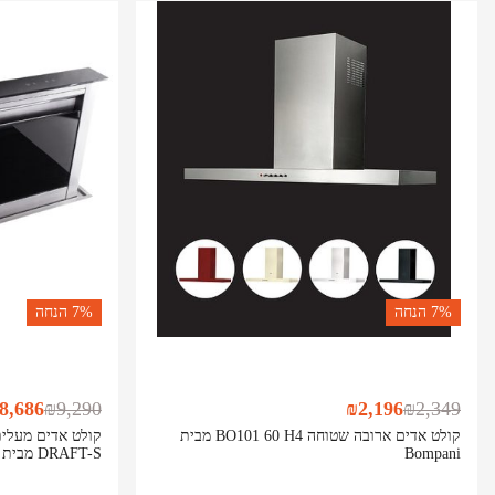
7%
הנחה
7%
הנחה
8,686
₪
9,290
₪
2,196
₪
2,349
קולט אדים ארובה שטוחה BO101 60 H4 מבית
Bompani
DRAFT-S מבית ליבנט