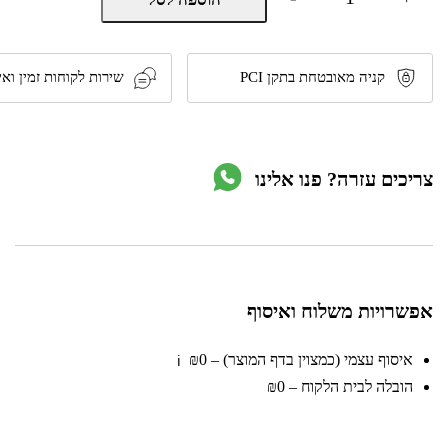
של
צמוד
תקרה
IP40
50W
קניה מאובטחת בתקן PCI
שירות לקוחות זמין ואי
קוטר
45
-
אור
לבן
צריכים עזרה? פנו אלינו
דגם
JADY
מבית
Megaman
אפשרויות משלוח ואיסוף
איסוף עצמי (כמצוין בדף המוצר) – ₪0
ℹ️
הובלה לבית הלקוח – ₪0