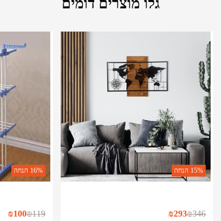
גלו מוצרים דומים
15%
הנחה
16%
הנחה
₪
100
₪
119
₪
293
₪
346