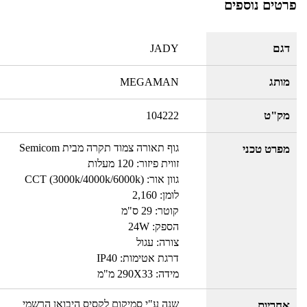
פרטים נוספים
דגם
JADY
מותג
MEGAMAN
מק"ט
104222
גוף תאורה צמוד תקרה מבית Semicom
מפרט טכני
זווית פיזור: 120 מעלות
גוון אור: CCT (3000k/4000k/6000k)
לומן: 2,160
קוטר: 29 ס"מ
הספק: 24W
צורה: עגול
דרגת אטימות: IP40
מידה: 290X33 מ"מ
שנה ע"י סמיקום לקסיס היבואן הרשמי
אחריות