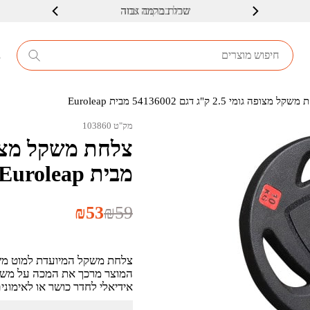
שרות ברמה גבוה
8
צופה גומי 2.5 ק"ג דגם 54136002 מבית Euroleap
מק"ט 103860
מבית Euroleap
המחיר
המחיר
₪
53
₪
59
הנוכחי
המקורי
היה:
הוא:
₪59.
₪53.
המוצר מרכך את המכה על משטח ה
אידיאלי לחדר כושר או לאימונים