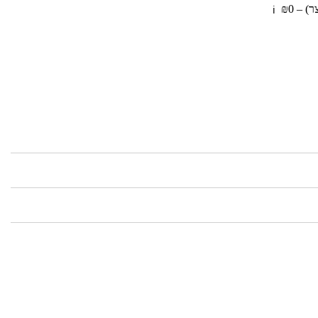
 – ₪0
ℹ️