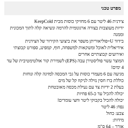
מפרט טכני
צידנית 46 ליטר עם 6 מחזיקי כוסות מבית KeepCold
ידיות מעוצבות בצורה ארגונומית להרמה ונשיאה קלה לתוך המכונית
וממנה
בידוד U=פוליאוריתן משפר את ביצועי הקירור של הצידנית
אידיאלית לאוכל ומשקאות למשפחה, חוף, קמפינג, ספורט קבוצתי
ואירועים קבוצתיים אחרים
המוצר עשוי פוליסטירן עבה (EPS) לשמירת קור אולטימטיבית של עד
4 ימים!
מגיעה עם 6 מעמדי כוסות על גבי המכסה למזיגה קלה ונוחות
כוללת ברז חסין נזילה לניקוז קל של מים
בעלת 2 ידיות צד עם נעילת מכסה מאובטחת
יכולה להכיל עד כ-65 פחיות
יכולה להכיל בקבוקי ליטר וחצי עומדים!
נפח: 46 ליטר
צבע: כחול
מידות:
אורך – 64 ס"מ