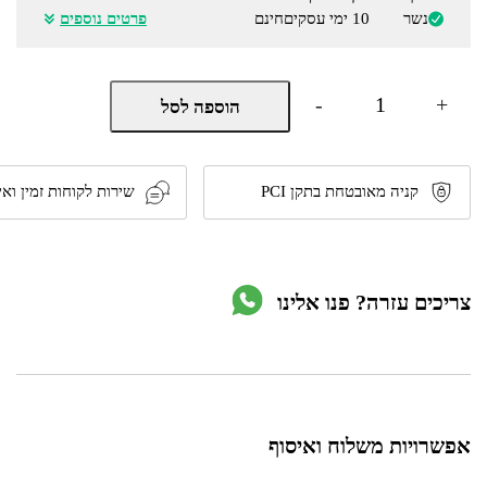
נשר
10 ימי עסקים
חינם
פרטים נוספים
כמות
-
+
הוספה לסל
של
צידנית
פרמיום
46
ליטר
קניה מאובטחת בתקן PCI
שירות לקוחות זמין ואי
עם
מחזיקי
כוסות
דגם
10639
צריכים עזרה? פנו אלינו
מבית
KeepCold
אפשרויות משלוח ואיסוף