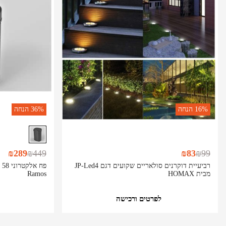
16%
הנחה
36%
הנחה
₪
289
₪
449
₪
83
₪
99
רביעיית דוקרנים סולאריים שקועים דגם JP-Led4
מבית HOMAX
Ramos
לפרטים ורכישה