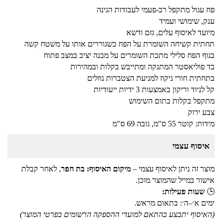
פח עגול מתקפל רב-פעמי לעבודות הגינה
ענק, שימושי ועמיד
מיועד לאיסוף עלים, גזם ודשא
תחתית קשיחה השומרת על הפח כשגוררים אותו על משטח קשה
בגוף הפח סלילי מתכת השומרים על מבנה יציב במצב פתוח
בד פוליאסטר המתנקה ומתייבש בקלות ובמהירות
בתחתית חורי ניקוז למניעת הצטברות נוזלים
קל לניוד וריקון באמצעות 3 ידיות ייעודיות
מתקפל בקלות בתום השימוש
צבע ירוק
מידות: קוטר 55 ס"מ, גובה 69 ס"מ
איסוף עצמי
מוצר זה ניתן לאיסוף עצמי –
מיקום האיסוף: בת חפר
, לאחר קבלת
אישור במייל שהמוצר מוכן.
🕒
שעות פעילות:
ימים א׳–ה׳: בתאום מראש.
(האיסוף יתבצע בהתאם למועדי ההספקה הרשומים בפרטי המוצר)