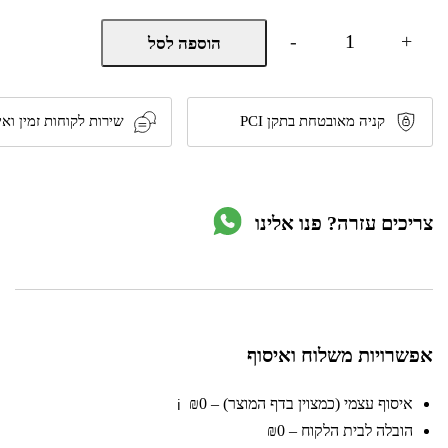
כמות
-
+
הוספה לסל
של
פח
עגול
מתקפל
ענק
קניה מאובטחת בתקן PCI
שירות לקוחות זמין ואי
רב
שימושי
לגינה
מבית
טיפות
צריכים עזרה? פנו אלינו
טבע
אפשרויות משלוח ואיסוף
איסוף עצמי (כמצוין בדף המוצר) – ₪0
ℹ️
הובלה לבית הלקוח – ₪0