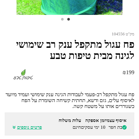
מק"ט 104556
פח עגול מתקפל ענק רב שימושי
לגינה מבית טיפות טבע
₪
199
פח עגול מתקפל רב-פעמי לעבודות הגינה ענק שימושי ועמיד מיועד
לאיסוף עלים, גזם ודשא, תחתית קשיחה השומרת על הפח
כשגוררים אותו על משטח קשה.
איסוף עצמי
זמן אספקה
עלות משלוח
בת חפר
10 ימי עסקים
חינם
פרטים נוספים