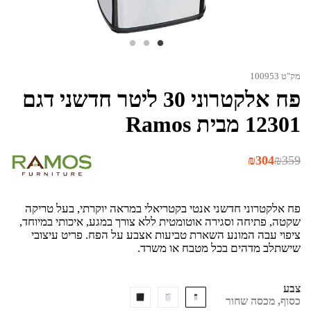
מק"ט 100953
פח אלקטרוני 30 ליטר חדשני דגם
12301 מבית Ramos
המחיר
המחיר
₪
304
₪
359
המקורי
הנוכחי
היה:
הוא:
₪304.
₪359.
פח אלקטרוני חדשני אנטי בקטריאלי במראה יוקרתי, בעל טריקה
שקטה, פתיחה וסגירה אוטומטית ללא צורך במגע, איכותי במיוחד,
ציפוי עבה המונע השארת טביעות אצבע על הפח. פריט עיצובי
שישתלב מדהים בכל מטבח או משרד.
צבע
כסוף, מכסה שחור