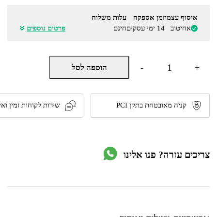
איסוף עצמי
זמן אספקה
עלות משלוח
אחיטוב
14 ימי עסקים
חינם
פרטים נוספים
כמות
-
+
הוספה לסל
של
פח
אלקטרוני
30
ליטר
קניה מאובטחת בתקן PCI
שירות לקוחות זמין ואי
חדשני
דגם
12301
מבית
Ramos
צריכים עזרה? פנו אלינו