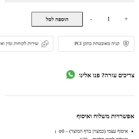
כמות
-
+
הוספה לסל
של
ערכת
בישול
לשטח
4
קניה מאובטחת בתקן PCI
שירות לקוחות זמין ואי
ב-1
דגם
Cooking
kit
מבית
צריכים עזרה? פנו אלינו
CAMP&GO
אפשרויות משלוח ואיסוף
איסוף עצמי (כמצוין בדף המוצר) – ₪0
ℹ️