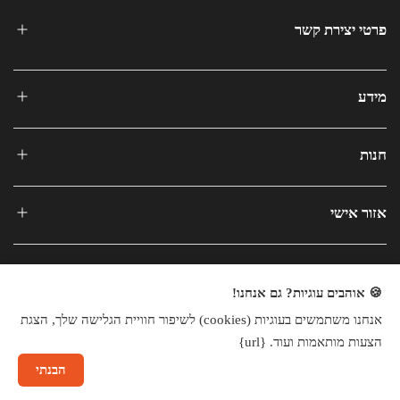
פרטי יצירת קשר
מידע
חנות
אזור אישי
🍪 אוהבים עוגיות? גם אנחנו!
אנחנו משתמשים בעוגיות (cookies) לשיפור חוויית הגלישה שלך, הצגת
כל הזכויות שמורות © 2025
הצעות מותאמות ועוד. {url}
חנות וירטואלית
הבנתי
שיחה עם נציג
×