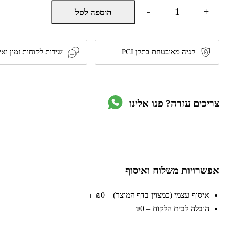
כמות
-
+
הוספה לסל
של
עציץ
פלסטיק
22
ס"מ
קניה מאובטחת בתקן PCI
שירות לקוחות זמין ואי
בגוון
אבן
דגם
3101220
מבית
צריכים עזרה? פנו אלינו
טיפות
טבע
אפשרויות משלוח ואיסוף
איסוף עצמי (כמצוין בדף המוצר) – ₪0
ℹ️
הובלה לבית הלקוח – ₪0