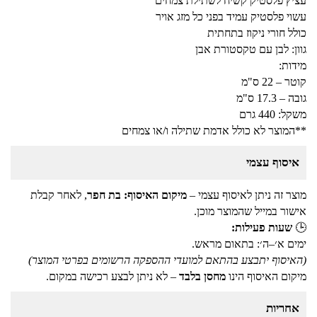
עציץ פלסטיק קשיח לשתילת צמחים
עשוי פלסטיק עמיד בפני כל מזג אויר
כולל חורי ניקוז בתחתית
גוון: לבן עם טקסטורת אבן
מידות:
קוטר – 22 ס"מ
גובה – 17.3 ס"מ
משקל: 440 גרם
**המוצר לא כולל אדמת שתילה ו/או צמחים
איסוף עצמי
מוצר זה ניתן לאיסוף עצמי –
מיקום האיסוף: בת חפר
, לאחר קבלת
אישור במייל שהמוצר מוכן.
🕒
שעות פעילות:
ימים א׳–ה׳: בתאום מראש.
(האיסוף יתבצע בהתאם למועדי ההספקה הרשומים בפרטי המוצר)
מיקום האיסוף הינו
מחסן בלבד
– לא ניתן לבצע רכישה במקום.
אחריות