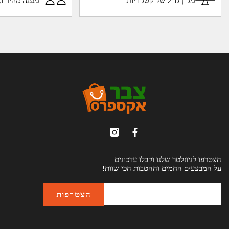
מגוון גדול של קטגוריות
מענה מהיר וא
הצטרפו לניוזלטר שלנו וקבלו עדכונים
על המבצעים החמים וההטבות הכי שוות!