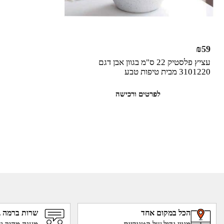
₪
59
עציץ פלסטיק 22 ס"מ בגוון אבן דגם
3101220 מבית טיפות טבע
לפרטים ורכישה
הכל במקום אחד
שרות ברמה ג