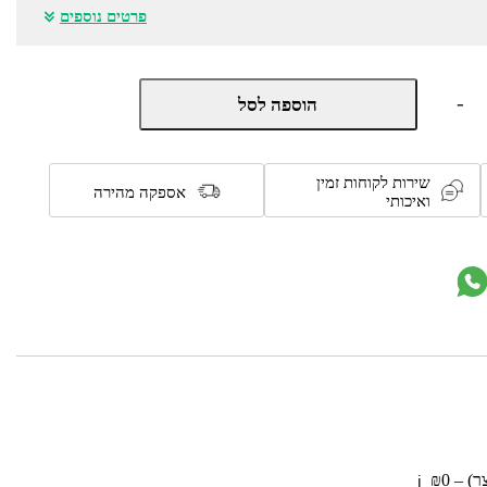
פרטים נוספים
כמות
-
הוספה לסל
של
עגלת
שטח
מתקפלת
שירות לקוחות זמין
עד
אספקה מהירה
ואיכותי
70
ק"ג
וגלגלי
שטח
דגם
TOT009
מבית
GPT
 – ₪0
ℹ️