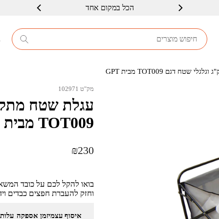
הכל במקום אחד
שרות ברמה גבוה
8
מק"ט 102971
TOT009 מבית GPT
₪
230
בואו להקל לכם על כובד המש
וחזק להעברת חפצים כבדים ויד
איסוף עצמי
זמן אספקה
עלות