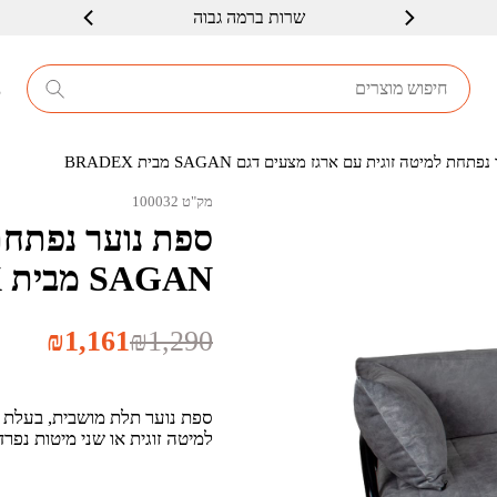
שרות ברמה גבוה
8
חת למיטה זוגית עם ארגז מצעים דגם SAGAN מבית BRADEX
מק"ט 100032
ספת נוער נפתחת
SAGAN מבית BRADEX
המחיר
המחיר
₪
1,161
₪
1,290
הנוכחי
המקורי
היה:
הוא:
₪1,290.
₪1,161.
ספת נוער תלת מושבית, בעלת כרי
למיטה זוגית או שני מיטות נפרד