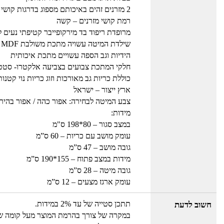
2 מזרנים זהים באיכותם מספוג בדרגות קושי שונות
רמת קושי מזרנים – קשה
מרופדת ריפוד בד מירקופייבר קטיפתי נעים למ
שילדת המיטה עשויה מתכת משולבת MDF
הידיות וגב הספה עשויים מתכת איכותית
חלקי המתכת צבועים בצביעה אלקטרו- סטט
כוללת כריות גב מאורכות וזוג כריות נוי קטנ
ארץ ייצור – ישראל
צבע המיטה לבחירה: אפור כהה / אפור בהיר / 
מידות:
במצב סגור – 80*198 ס"מ
עומק מושב עם כריות – 60 ס”מ
גובה מושב – 47 ס”מ
מידות במצב פתוח – 155*190 ס”מ
גובה מיטה – 28 ס”מ
עומק ארגז מצעים – 12 ס”מ
תתכן סטייה של עד 2% במידות.
חשוב לדעת
במקרה של צורך בהרמת המוצר מעל קומה שלישית 