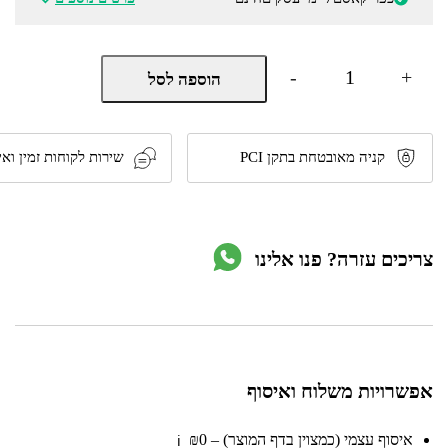
כמות
-
+
הוספה לסל
של
סט
2
כלים
מקצועי
קניה מאובטחת בתקן PCI
שירות לקוחות זמין ואי
-
מברגת
אימפקט
18V
ומסור
צריכים עזרה? פנו אלינו
עגול
1400W
מבית
EINHELL
אפשרויות משלוח ואיסוף
איסוף עצמי (כמצוין בדף המוצר) – ₪0
ℹ️