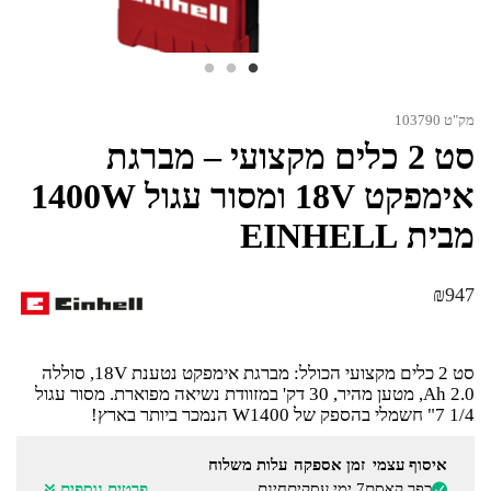
מק"ט 103790
סט 2 כלים מקצועי – מברגת
אימפקט 18V ומסור עגול 1400W
מבית EINHELL
₪
947
סט 2 כלים מקצועי הכולל: מברגת אימפקט נטענת 18V, סוללה
Ah 2.0, מטען מהיר, 30 דק' במזוודת נשיאה מפוארת. מסור עגול
1/4 7" חשמלי בהספק של W1400 הנמכר ביותר בארץ!
איסוף עצמי
זמן אספקה
עלות משלוח
כפר קאסם
7 ימי עסקים
חינם
פרטים נוספים