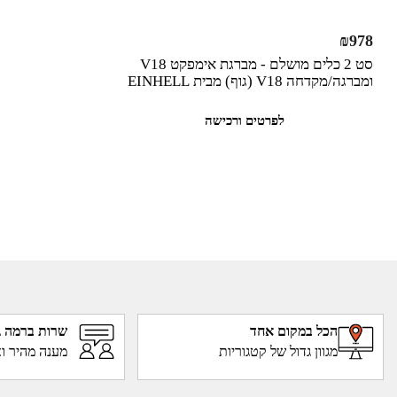
₪
978
סט 2 כלים מושלם - מברגת אימפקט V18
ומברגה/מקדחה V18 (גוף) מבית EINHELL
לפרטים ורכישה
הכל במקום אחד
שרות ברמה ג
מגוון גדול של קטגוריות
מענה מהיר וא