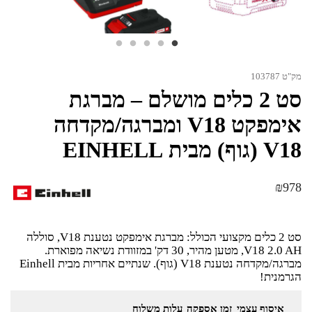
מק"ט 103787
סט 2 כלים מושלם – מברגת
אימפקט V18 ומברגה/מקדחה
V18 (גוף) מבית EINHELL
₪
978
סט 2 כלים מקצועי הכולל: מברגת אימפקט נטענת V18, סוללה
V18 2.0 AH, מטען מהיר, 30 דק' במזוודת נשיאה מפוארת.
מברגה/מקדחה נטענת V18 (גוף). שנתיים אחריות מבית Einhell
הגרמנית!
איסוף עצמי
זמן אספקה
עלות משלוח