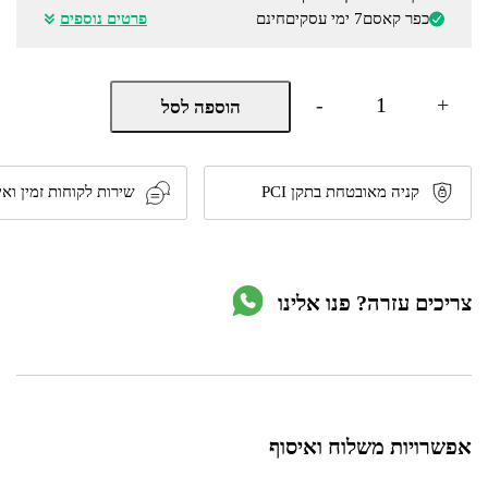
כפר קאסם
7 ימי עסקים
חינם
פרטים נוספים
כמות
-
+
הוספה לסל
של
סט
2
כלים
מושלם
קניה מאובטחת בתקן PCI
שירות לקוחות זמין ואי
-
מברגת
אימפקט
V18
ומברגה/מקדחה
צריכים עזרה? פנו אלינו
V18
(גוף)
מבית
EINHELL
אפשרויות משלוח ואיסוף