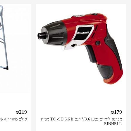
₪
219
₪
179
מברגון ליתיום נטען V3.6 דגם TC -SD 3.6 li מבית
סולם מהודר 4 שלבים רחבים מעולה ויציב
EINHELL