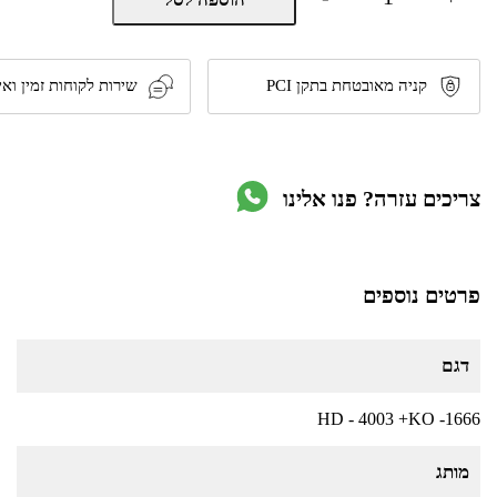
של
סט
כלי
עבודה
מושלם
קניה מאובטחת בתקן PCI
שירות לקוחות זמין ואי
דגם
HD
-
4003
+
צריכים עזרה? פנו אלינו
KO
-1666
תוצרת
KONISHI
פרטים נוספים
דגם
HD - 4003 +KO -1666
מותג