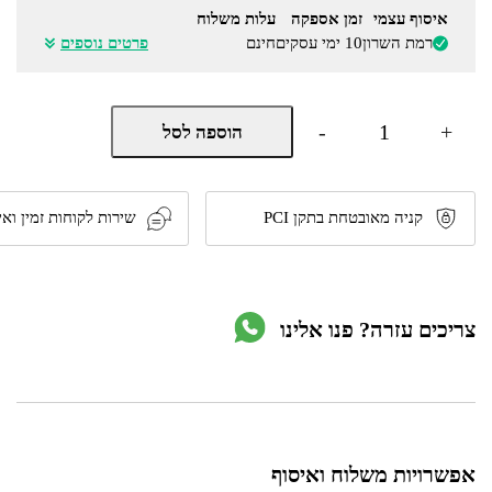
איסוף עצמי
זמן אספקה
עלות משלוח
רמת השרון
10 ימי עסקים
חינם
פרטים נוספים
כמות
-
+
הוספה לסל
של
סט
חמש
מגירות
אחסון
קניה מאובטחת בתקן PCI
שירות לקוחות זמין ואי
מפלסטיק
מבית
HOMAX
צריכים עזרה? פנו אלינו
אפשרויות משלוח ואיסוף