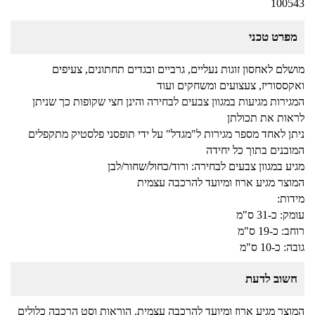
100543
מפרט טכני
מושלם לאחסון זוגות נעליים, גרביים ובגדים תחתונים, צעיפים
ואקססוריז, צעצועים ומשחקים ועוד
המגירות מגיעות במגוון צבעים לבחירה והינן חצי שקופות כך שניתן
לראות את תכולתן
ניתן לאחד מספר מגירות ל"מגדל" על ידי תופסני פלסטיק מתקפלים
המובנים בתוך כל יחידה
מגיע במגוון צבעים לבחירה: ורוד/כחול/שחור/לבן
המוצר מגיע ארוז ומיועד להרכבה עצמית
מידות:
עומק: כ-31 ס"מ
רוחב: כ-19 ס"מ
גובה: כ-10 ס"מ
חשוב לדעת
המוצר מגיע ארוז ומיועד להרכבה עצמית. הוראות וסט הרכבה כלולים