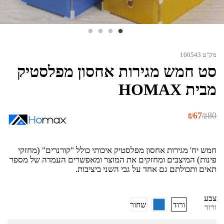
מק"ט 100543
סט חמש מגירות אחסון מפלסטיק
מבית HOMAX
המחיר
המחיר
₪
67
₪
80
הנוכחי
המקורי
היה:
הוא:
₪80.
₪67.
חמש יח' מגירות אחסון מפלסטיק איכותי כולל "קורנרים" (מחזקי
פינות) המיצבים ומחזקים את המוצר ומאפשרים העמדה של מספר
תאים ותכולתם גם אחד על גבי השני ביציבות.
צבע
ורוד
שחור
ורוד