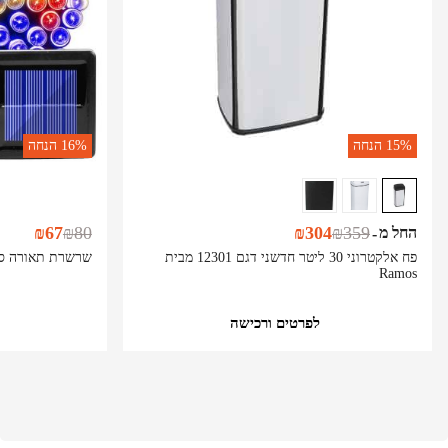
15%
הנחה
16%
הנחה
₪
67
₪
80
₪
304
₪
359
החל מ
-
פח אלקטרוני 30 ליטר חדשני דגם 12301 מבית
שרשרת תאורה סולארית 100 נור
Ramos
לפרטים ורכישה