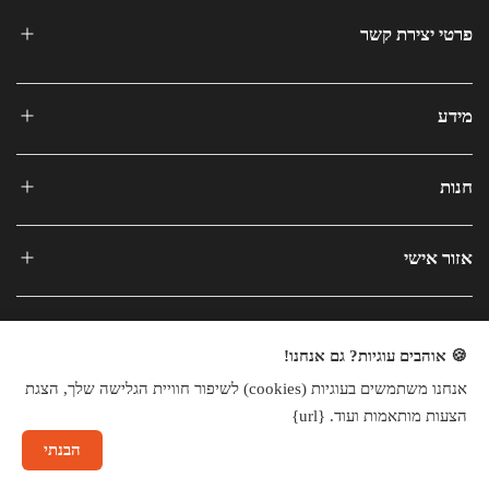
פרטי יצירת קשר
מידע
חנות
אזור אישי
🍪 אוהבים עוגיות? גם אנחנו!
אנחנו משתמשים בעוגיות (cookies) לשיפור חוויית הגלישה שלך, הצגת
כל הזכויות שמורות © 2025
הצעות מותאמות ועוד. {url}
חנות וירטואלית
הבנתי
שיחה עם נציג
×