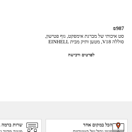
₪
987
סט איכותי של מברגת אימפקט, גוף פטישון,
סוללה V18, מטען ותיק מבית EINHELL
לפרטים ורכישה
הכל במקום אחד
שרות ברמה ג
מגוון גדול של קטגוריות
מענה מהיר וא