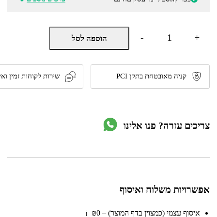
כמות
-
+
הוספה לסל
של
סט
איכותי
של
מברגת
קניה מאובטחת בתקן PCI
שירות לקוחות זמין ואי
אימפקט,
גוף
פטישון,
סוללה
V18,
צריכים עזרה? פנו אלינו
מטען
ותיק
מבית
EINHELL
אפשרויות משלוח ואיסוף
איסוף עצמי (כמצוין בדף המוצר) – ₪0
ℹ️