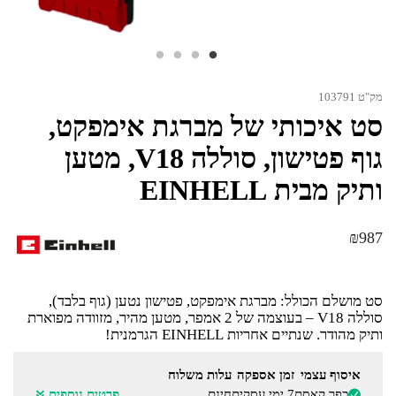
מק"ט 103791
סט איכותי של מברגת אימפקט,
גוף פטישון, סוללה V18, מטען
ותיק מבית EINHELL
₪
987
סט מושלם הכולל: מברגת אימפקט, פטישון נטען (גוף בלבד),
סוללה V18 – בעוצמה של 2 אמפר, מטען מהיר, מזוודה מפוארת
ותיק מהודר. שנתיים אחריות EINHELL הגרמנית!
איסוף עצמי
זמן אספקה
עלות משלוח
כפר קאסם
7 ימי עסקים
חינם
פרטים נוספים