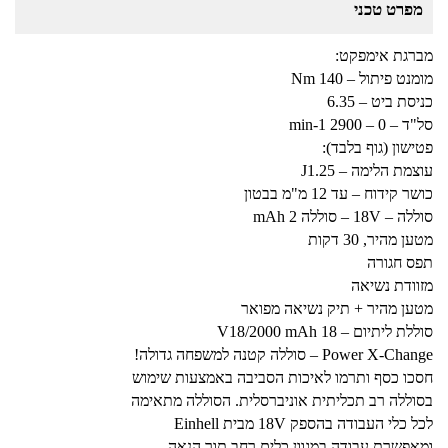
מפרט טכני
מברגת אימפקט:
מומנט פיתול – Nm 140
כניסת ביט – 6.35
סל"ד – 0 – 2900 min-1
פטישון (גוף בלבד):
עוצמת הלימה – J1.25
כושר קידוח – עד 12 מ"מ בבטון
סוללה – 18V – סוללה 2 mAh
מטען מהיר, 30 דקות
תפס חגורה
מזוודת נשיאה
מטען מהיר + תיק נשיאה מפואר
סוללת ליתיום – V18/2000 mAh 18
Power X-Change – סוללה קטנה למשפחה גדולה!
חסכו כסף ותרמו לאיכות הסביבה באמצעות שימוש
בסוללה רב תכליתית אוניברסלית. הסוללה מתאימה
לכל כלי העבודה בהספק 18V מבית Einhell
ומאפשרת עבודה במגוון כלים רחב תוך הנאה