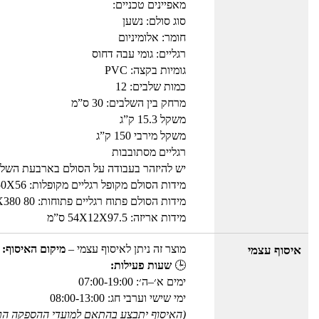
מאפיינים טכניים:
סוג סולם: נשען
חומר: אלומיניום
רגליים: גומי עבה דחוס
גומיות בקצה: PVC
כמות שלבים: 12
מרחק בין השלבים: 30 ס”מ
משקל 15.3 ק”ג
משקל מירבי 150 ק”ג
רגליים מסתובבות
יש להיזהר בעבודה על הסולם בארבעת השלב
מידות הסולם מקופל רגליים מקופלות: 50X56 ס”מ
מידות הסולם פתוח רגליים פתוחות: X380 80 ס”מ
מידות אריזה: 54X12X97.5 ס”מ
מוצר זה ניתן לאיסוף עצמי –
מיקום האיסוף: 
איסוף עצמי
🕒
שעות פעילות:
ימים א׳–ה׳: 07:00-19:00
ימי שישי וערבי חג: 08:00-13:00
(האיסוף יתבצע בהתאם למועדי ההספקה הר