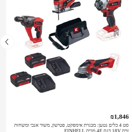
₪
1,846
סט 4 כלים נטען: מבגרת אימפקט, פטישון, משור אנכי ומשחזת
זוית 18V דגם 4E מבית EINHELL