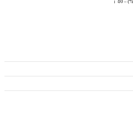
 – ₪0
ℹ️