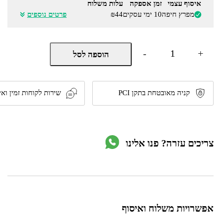
איסוף עצמי
זמן אספקה
עלות משלוח
מפרץ חיפה
10 ימי עסקים
₪44
פרטים נוספים
כמות
-
+
הוספה לסל
של
סולם
אלומיניום
טלסקופי
יחיד
קניה מאובטחת בתקן PCI
שירות לקוחות זמין ואי
10
שלבים
3.2
מטר
דגם
צריכים עזרה? פנו אלינו
Y320
תוצרת
Australia
Home
אפשרויות משלוח ואיסוף