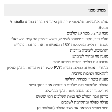
מפרט טכני
סולם אלומיניום טלסקופי יחיד חזק ואיכותי תוצרת המותג Australia
Home
גובה עד 3.2 מטר 10 שלבים
סולם נייד, תקני ובטיחותי לשימוש, באישור מכון התקנים הישראלי
פטנט – רגליים מתקפלות 180° המאפשרות את הרחבת הרגליים
והתמיכה, ליציבות מירבית
מנגנון נוח ומהיר לשימוש!
עבודה עם רגליים רחבות בטוחה יותר
בלעדי – אבטחה כפולה, גומיות PVC קשיחות מתכוונות בחלק העליון
להתאמה ויציבות מירבית
מעניק ביטחון ומפחית החלקה
הסולם טלסקופי בעל שלבים הנכנסים אחד בתוך השני
ניתן לעבודה גם במצב פתוח חלקי בכל שלב
כיוונון גובה הסולם לפי כמות השלבים תלוי שימוש
נעילה כפולה ומתקדמת לשלבים
חיווי ויזואלי המראה את מצב הסולם (נעול/פתוח)