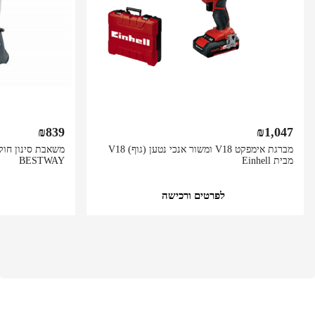
₪
839
₪
1,047
מברגת אימפקט V18 ומשור אנכי נטען (גוף) V18
מבית Einhell
BESTWAY
לפרטים ורכישה