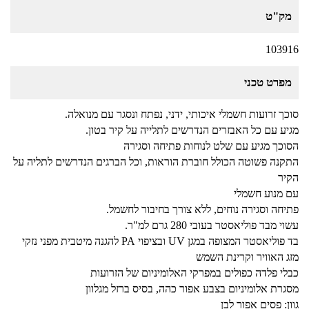
מק"ט
103916
מפרט טכני
סוכך זרועות חשמלי איכותי, ידני, נפתח ונסגר עם מנואלה.
מגיע עם כל האבזרים הנדרשים לתלייה על קיר בטון.
הסוכך מגיע עם שלט לנוחות פתיחה וסגירה
התקנה פשוטה הכולל חוברת הוראות, וכל הברגים הנדרשים לתליה על
הקיר
עם מנוע חשמלי
פתיחה וסגירה נוחים, ללא צורך בחיבור לחשמל.
עשוי מבד פוליאסטר בעובי 280 גרם למ"ר.
בד פוליאסטר המצופה במגן UV ובציפוי PA להגנה מיטבית מפני נזקי
מזג האוויר וקרינת השמש
כבלי פלדה כפולים במפרקי האלומיניום של הזרועות
מסגרת אלומיניום בצבע אפור כהה, בסיס ברזל מגלוון
גוון: פסים אפור לבן