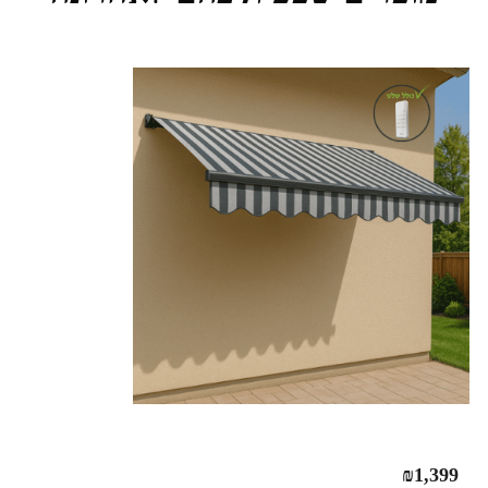
₪
1,399