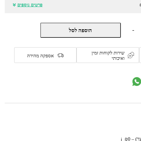
פרטים נוספים
כמות
-
הוספה לסל
של
מתקן
האכלת
ציפורים
שירות לקוחות זמין
שקוף
אספקה מהירה
ואיכותי
הנצמד
לחלון
מבית
טיפות
טבע
 – ₪0
ℹ️