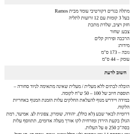
מתלה בגדים דקורטיבי עומד מבית Ramos
בעל 3 קומות עם 12 זרועות לתליה
חזק ויציב, שלדת מתכת
צבע: שחור
הרכבה ופירוק קלים
מידות:
גובה – 173 ס"מ
עומק – 44 ס"מ
חשוב לדעת
הובלה לבתים ללא מעלית / מעלית שאינה מתאימה לניוד סחורה –
תוספת חיוב של 100 – 50 ש"ח לקומה.
במידה ויידרש מנוף להעלאת החלקים עלות הזמנת המנוף באחריות
הלקוח.
דרומית לבאר שבע (לא כולל), יהודה, שומרון, צפונית לצ. אמיעד, רמת
הגולן בקעת הירדן ומזרחית לקו אורך מעלה אדומים, תתווסף עלות
בסה"כ 250 ₪ על העלות.