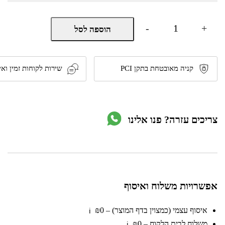
כמות
-
+
הוספה לסל
של
מתלה
בגדים
דקורטיבי
עומד
קניה מאובטחת בתקן PCI
שירות לקוחות זמין ואי
דגם
PTC-
05-
05
מבית
צריכים עזרה? פנו אלינו
Ramos
אפשרויות משלוח ואיסוף
איסוף עצמי (כמצוין בדף המוצר) – ₪0
ℹ️
משלוח לבית הלקוח – ₪0
ℹ️