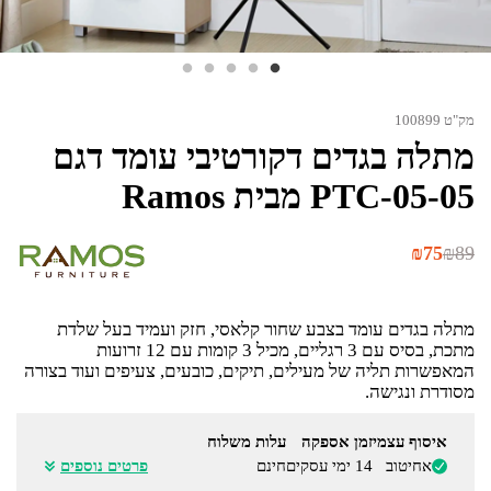
מק"ט 100899
מתלה בגדים דקורטיבי עומד דגם
PTC-05-05 מבית Ramos
המחיר
המחיר
₪
75
₪
89
הנוכחי
המקורי
היה:
הוא:
₪89.
₪75.
מתלה בגדים עומד בצבע שחור קלאסי, חזק ועמיד בעל שלדת
מתכת, בסיס עם 3 רגליים, מכיל 3 קומות עם 12 זרועות
המאפשרות תליה של מעילים, תיקים, כובעים, צעיפים ועוד בצורה
מסודרת ונגישה.
איסוף עצמי
זמן אספקה
עלות משלוח
אחיטוב
14 ימי עסקים
חינם
פרטים נוספים