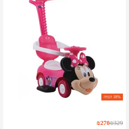
18%
הנחה
₪
270
₪
329