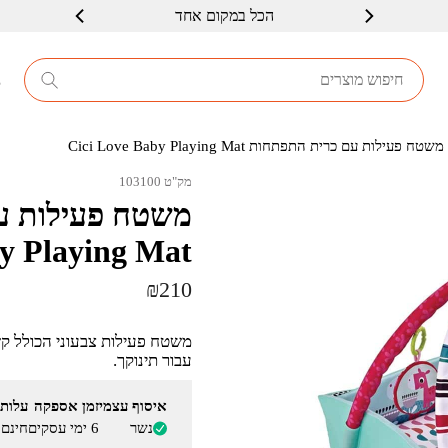
הכל במקום אחד
שרות ברמה גבוה
8
שטח פעילות עם כרית התפתחות Cici Love Baby Playing Mat
מק"ט 103100
y Playing Mat
₪
210
משטח פעילות צבעוני הכולל ק
עבור תינוקך.
איסוף עצמי
זמן אספקה
עלות
נשר
6 ימי עסקים
חינם