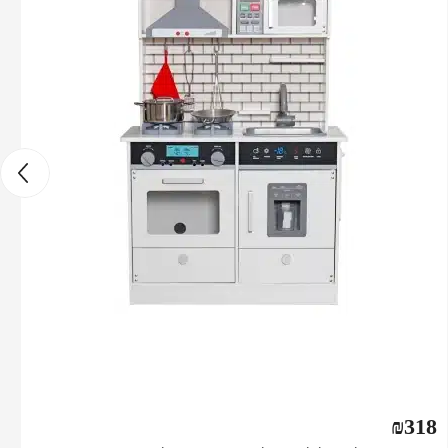
₪
318