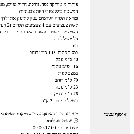
פיתוח מוטוריקה גסה: זחילה, חיזוק גפיים, מ
המשטח כולל ציורי חיות צבעוניות
ומראה תלויה הגורמים עניין לתינוק את ילדך
קשת צעצועים עם 4 צעצועים תלויים (2 רעשנים ו- 2 בובות רכות)
השימוש במשטח יעשה בהשגחת מבוגר בלבד
גיל :מגיל לידה
מידות :
במצב פתוח: 102 ס"מ רוחב
40 ס"מ גובה
116 ס"מ עומק
במצב סגור:
70 ס"מ רוחב
23 ס"מ גובה
76 ס"מ עומק
משקל המוצר :2 ק"ג
מוצר זה ניתן לאיסוף עצמי –
מיקום האיסוף: 
איסוף עצמי
🕒
שעות פעילות:
ימים א׳–ה׳: 09:00-17:00