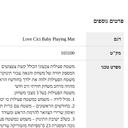
פרטים נוספים
דגם
Love Cici Baby Playing Mat
מק"ט
103100
משטח פעילות צבעוני הכולל קשת צעצועים 
מפרט טכני
המספק חוויה של משחק והנאה עבור תינוקך
משטח הפעילות ילווה את ילדך בחודשיו הרא
מהווה מרחב משחק חוויתי ורב חושי
משטח הפעילות בעל 3 מצבי משחק:
1. מגיל לידה – משמש כמשטח פעילות בו יכול התינוק לשכב ולחקור את הסביבה
2. בחודשים הראשונים – משטח עם כרית תמיכה המעודד שכיבה על הבטן
ואימון שרירי הצוואר להרמת הראש ומעודד ת
3. בשלב ישיבת התינוק – משמש כמשטח פעילות סגור
גובה המסגרת 23 ס"מפיתוח מוטוריקה עדינה: חיזוק קשר עין-יד ויכולת אחיזה