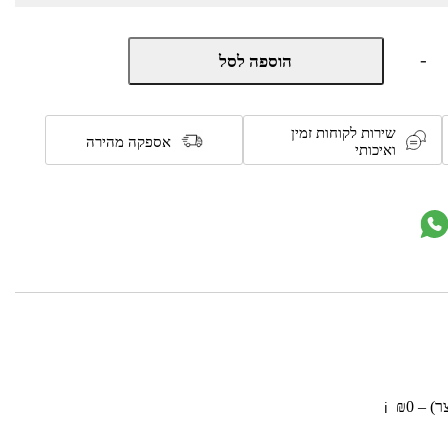
כמות
-
הוספה לסל
של
משטח
פעילות
עם
שירות לקוחות זמין
כרית
אספקה מהירה
ואיכותי
התפתחות
Cici
Love
Baby
Playing
Mat
 – ₪0
ℹ️