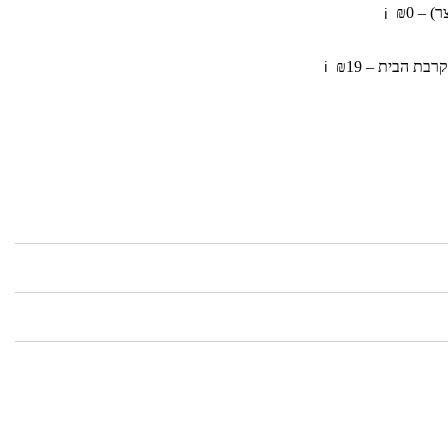
 – ₪0
ℹ️
בת הבית – ₪19
ℹ️