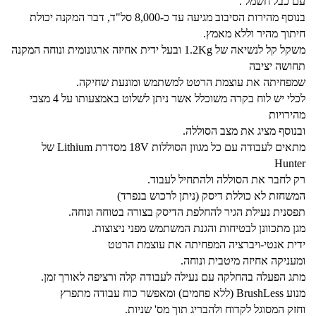
עם כבל חשמל .
בנוסף מהירות הסיבוב מגיעה עד כ-8,000 סל"ד, דבר המקנה יכולת
חיתוך מהיר וללא מאמץ.
משקל קל לנשיאה של 1.2Kg ובעל ידית אחיזה ארגונומית ונוחה המקנה
תחושה יציבה
שמפחיתה את עוצמת הרטט למשתמש ומונעת שחיקה.
לכלי יש לוח בקרה משוכלל אשר ניתן לשלוט באמצעותו על 4 מצבי
מהירויות
ובנוסף מציג את מצב הסוללה.
מתאים לעבודה עם כל מגוון הסוללות 18V מסדרת Lithium של
Hunter
רק לחבר את הסוללה ולהתחיל לעבוד.
המשחזת לא כוללת דיסק (ניתן לרכוש בנפרד)
תפסנית נעילת הגיר להחלפת הדיסק בצורה בטוחה ונוחה.
מגן מתכוונן לבטיחות והגנת המשתמש מפני ניצוצות.
ידית אנטי-ויברציה המפחיתה את עוצמת הרטט
ומעניקה אחיזה מיטבית ונוחה.
מתג הפעלה בהחלקה עם נעילה לעבודה קלה ורציפה לאורך זמן.
מנוע BrushLess (ללא פחמים) ומאפשר כוח עבודה מתפרץ
וחזק המסוגל לקדוח ולהבריג תוך מס' שניות.