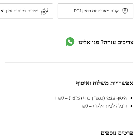
נטענת
BrushLess
קניה מאובטחת בתקן PCI
שירות לקוחות זמין ואי
18V
-
גוף
בלבד
דגם
צריכים עזרה? פנו אלינו
100411-
020
מבית
Hunter
אפשרויות משלוח ואיסוף
איסוף עצמי (כמצוין בדף המוצר) – ₪0
ℹ️
הובלה לבית הלקוח – ₪0
פרטים נוספים