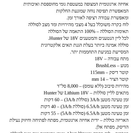
אחיזה ארגונומית המצופה במעטפת גומי מחוספסת ואיכותית
המאפשרת תפיסה נוחה שמונעת החלקות
ומאפשרת עבודה רציפה לאורך זמן.
לוח בקרה משוכלל בעל 4 מצבי מהירויות ומד מצב לסוללה
תאימות הסוללה – 100% התאמה של הסוללה
לכל ליין הנטענים והמטענים 18V של Hunter.
סוללה אמינה ביותר בעלת הגנת תאים אלקטרונית
המסייעת במניעת התחממות יתר.
מתח עבודה – 18V
מנוע – BrushLess
קוטר דיסק – 115mm
קוטר הציר – 14 mm
מהירות סיבוב (ללא עומס) – 8,000 סל"ד
מתאים לליין סוללות – Lithium 18V של Hunter
זמן טעינה מטען 3A/h (סוללת 3A/h) – 60 דקות
זמן טעינה מטען 6.5A/h (סוללת 3A/h) – 40 דקות
זמן טעינה מטען 6.5A/h (סוללת 5A/h) – 55 דקות
האריזה כוללת – ידית אחיזה ארגונומית, מפתח לפתיחה וחיזוק נעילת
הדיסק, מפתח אלן.