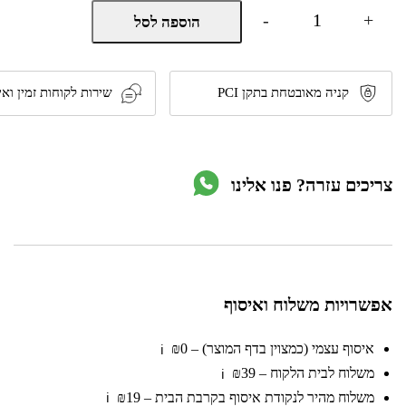
כמות
-
+
הוספה לסל
של
‏מקציף
חלב
נירוסטה
500W
קניה מאובטחת בתקן PCI
שירות לקוחות זמין ואי
דגם
HYKM900S
מבית
Hyundai
צריכים עזרה? פנו אלינו
אפשרויות משלוח ואיסוף
איסוף עצמי (כמצוין בדף המוצר) – ₪0
ℹ️
משלוח לבית הלקוח – ₪39
ℹ️
משלוח מהיר לנקודת איסוף בקרבת הבית – ₪19
ℹ️