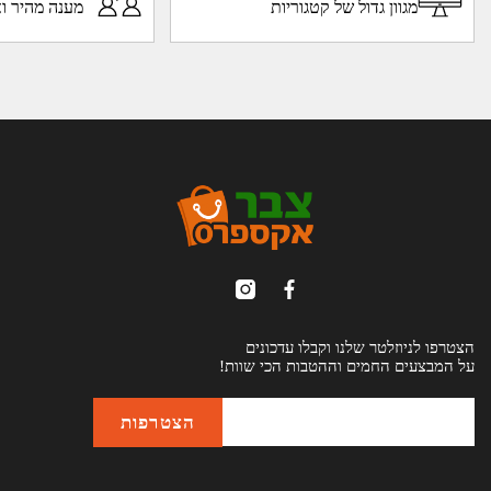
מגוון גדול של קטגוריות
מענה מהיר וא
הצטרפו לניוזלטר שלנו וקבלו עדכונים
על המבצעים החמים וההטבות הכי שוות!