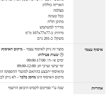
האריזה כוללת:
מצלמה
כבל טעינה
מתקן תליה
מדריך למשתמש
מידות: כ-107x77x77 מ"מ
משקל: כ-201 גרם
מוצר זה ניתן לאיסוף עצמי –
מיקום האיסוף: 
איסוף עצמי
🕒
שעות פעילות:
ימים א׳–ה׳: 09:00-17:00
ימי שישי וערבי חג: 09:00-12:00
(האיסוף יתבצע בהתאם למועדי ההספקה הר
מיקום האיסוף הינו
מחסן בלבד
– לא ניתן לב
שנה ע"י סמיקום לקסיס היבואן הרשמי
אחריות