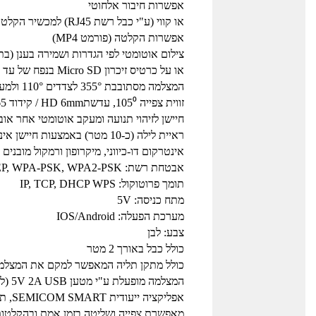
אפשרות חיבור אלחוטי
או קווי (ע"י כבל רשת RJ45) למכשיר הקלטה NVR (Onvif)
אפשרות הקלטה (פורמט MP4)
צילום אוטומטי לפי הגדרות ושמירה בענן (ב
או על כרטיס זיכרון Micro SD בנפח של עד 128GB
המצלמה מסתובבת 355° לצדדים 110° ולמעלה ומטה
זווית צפייה 105⁰, עדשתHD 6mm / קידוד H.265
חיישן לזיהוי תנועה ומעקב אוטומטי אחר או
ראיית לילה (כ-10 מטר) באמצעות חיישן אינפרא אדום (IR), מעבר אוטומטי למצב לילה
אינטרקום דו-כיווני, מיקרופון ורמקול מובנים
אבטחת רשת: WEP, WPA-PSK, WPA2-PSK
תומך פרוטוקול: IP, TCP, DHCP WPS
מתח כניסה: 5V
מערכת הפעלה: IOS/Android
צבע: לבן
כולל כבל באורך 2 מטר
כולל מתקן תליה המאפשר למקם את המצלמה
המצלמה מופעלת ע"י מטען 5V 2A USB (לא כלול באריזה)
אפליקציה ייעודית SEMICOM SMART, תומכת כל מוצרי TUYA
מאפשרת צפייה ושליטה בזמן אמת ובהקלטות