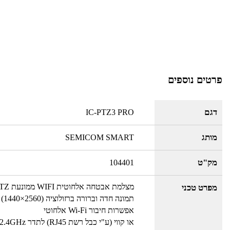
פרטים נוספים
דגם
IC-PTZ3 PRO
מותג
SEMICOM SMART
מק"ט
104401
מצלמת אבטחה אלחוטית WIFI ממונעת PTZ מבית Semicom Smart
מפרט טכני
תמונה חדה וברורה ברזולוציה (2560×1440) 4MP
אפשרות חיבור Wi-Fi אלחוטי
או קווי (ע"י כבל רשת RJ45) לתדר 2.4GHz או 5GHz