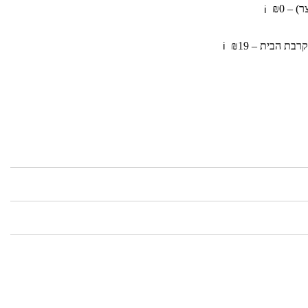
 – ₪0
ℹ️
בת הבית – ₪19
ℹ️