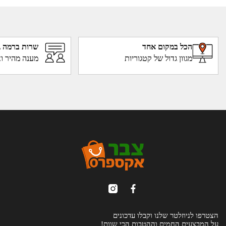
הכל במקום אחד
שרות ברמה ג
מגוון גדול של קטגוריות
מענה מהיר וא
הצטרפו לניוזלטר שלנו וקבלו עדכונים
על המבצעים החמים וההטבות הכי שוות!