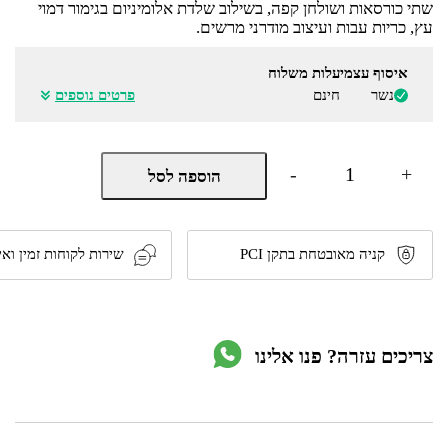
שתי כורסאות ושולחן קפה, בשילוב שלדת אלומיניום בגימור דמוי
עץ, כריות עבות ועיצוב מודרני מרשים.
איסוף עצמי
עלות משלוח
נשר
חינם
פרטים נוספים
כמות
-
+
הוספה לסל
של
מערכת
ישיבה
מאלומיניום
4
קניה מאובטחת בתקן PCI
שירות לקוחות זמין ואי
חלקים
דגם
טליה
201563F
מבית
צריכים עזרה? פנו אלינו
ARAVA