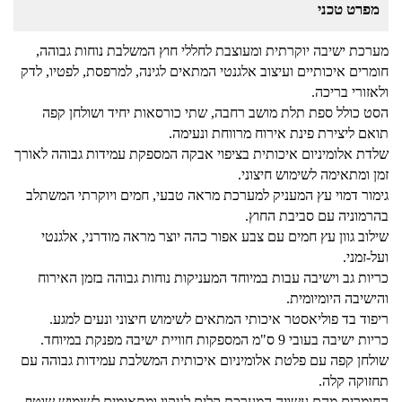
מפרט טכני
מערכת ישיבה יוקרתית ומעוצבת לחללי חוץ המשלבת נוחות גבוהה,
חומרים איכותיים ועיצוב אלגנטי המתאים לגינה, למרפסת, לפטיו, לדק
ולאזורי בריכה.
הסט כולל ספת תלת מושב רחבה, שתי כורסאות יחיד ושולחן קפה
תואם ליצירת פינת אירוח מרווחת ונעימה.
שלדת אלומיניום איכותית בציפוי אבקה המספקת עמידות גבוהה לאורך
זמן ומתאימה לשימוש חיצוני.
גימור דמוי עץ המעניק למערכת מראה טבעי, חמים ויוקרתי המשתלב
בהרמוניה עם סביבת החוץ.
שילוב גוון עץ חמים עם צבע אפור כהה יוצר מראה מודרני, אלגנטי
ועל-זמני.
כריות גב וישיבה עבות במיוחד המעניקות נוחות גבוהה בזמן האירוח
והישיבה היומיומית.
ריפוד בד פוליאסטר איכותי המתאים לשימוש חיצוני ונעים למגע.
כריות ישיבה בעובי 9 ס"מ המספקות חוויית ישיבה מפנקת במיוחד.
שולחן קפה עם פלטת אלומיניום איכותית המשלבת עמידות גבוהה עם
תחזוקה קלה.
החומרים מהם עשויה המערכת קלים לניקוי ומתאימים לשימוש שוטף