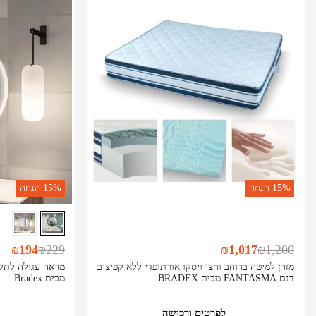
15%
הנחה
15%
הנחה
₪
194
₪
229
₪
1,017
₪
1,200
מזרן למיטה ברוחב וחצי ויסקו אורתופדי ללא קפיצים
דגם FANTASMA מבית BRADEX
מבית Bradex
לפרטים ורכישה