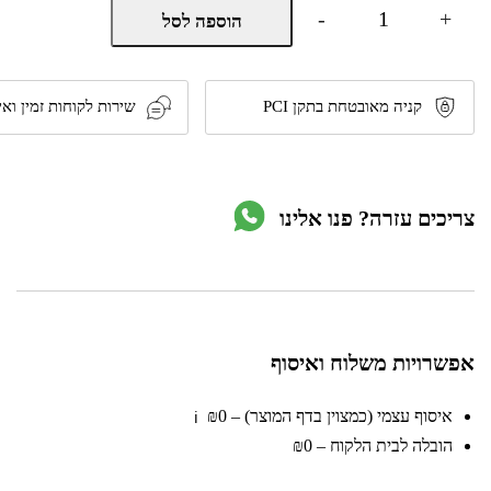
כמות
-
+
הוספה לסל
של
מסור
עגול
מקצועי
1200W
קניה מאובטחת בתקן PCI
שירות לקוחות זמין ואי
דגם
KR-
7185
תוצרת
KRAUSS
צריכים עזרה? פנו אלינו
אפשרויות משלוח ואיסוף
איסוף עצמי (כמצוין בדף המוצר) – ₪0
ℹ️
הובלה לבית הלקוח – ₪0