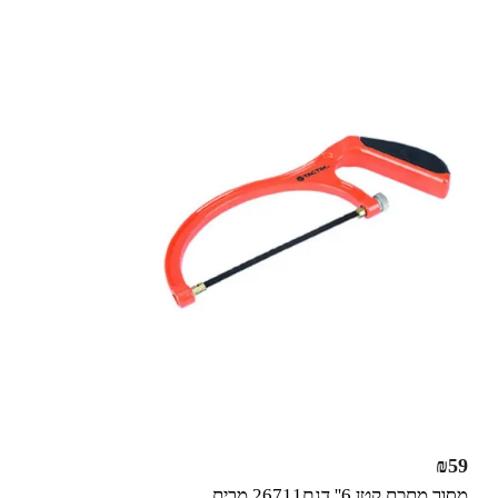
₪
59
מסור מתכת קטן 6'' דגם26711 מבית