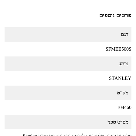
פרטים נוספים
דגם
SFMEE500S
מותג
STANLEY
מק"ט
104460
מפרט טכני
מלטשת קירות טלסקופית לקירות גבס ותקרות מבית Stanley