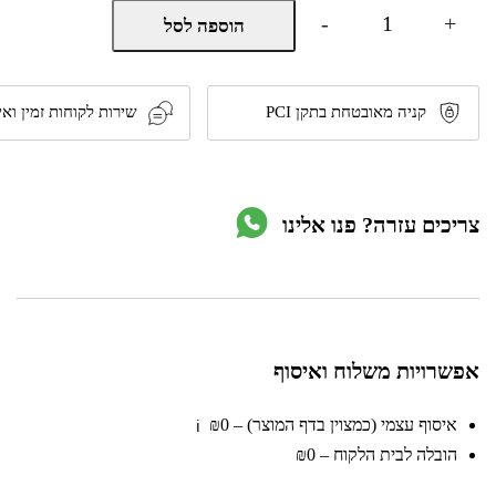
כמות
-
+
הוספה לסל
של
מלטשת
טלסקופית
לקירות
גבס
קניה מאובטחת בתקן PCI
שירות לקוחות זמין ואי
750W
דגם
SFMEE500S
מבית
Stanley
צריכים עזרה? פנו אלינו
אפשרויות משלוח ואיסוף
איסוף עצמי (כמצוין בדף המוצר) – ₪0
ℹ️
הובלה לבית הלקוח – ₪0